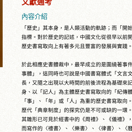
文獻通考
內容介紹
「歷史」其本身，是人類活動的軌跡；而「開
指標。對於歷史的記述，中國文化從很早以前
歷史書寫取向上有著多元且豐富的發展與實踐
於此相應史書體裁中，最早成立的是圍繞著事
事體」，這同時也可說是中國書寫體式「文言
長，又隨之出現以大時間的前後流程為基礎來
身、以「記人」為主體歷史書寫取向的「紀傳
「事」、「年」或「人」為重的歷史書寫取向
歷代「典章制度」的探究仍是不可或缺的一環
其雛形已可見於經書中的《周禮》、《儀禮》
而寫作的〈禮書〉、〈樂書〉、〈律書〉、〈