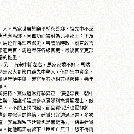
）人。馬家世居於樂平縣永善鄉，祖先中不乏
唐代有馬燧，因軍功而被封為北平郡王；下及
。馬遵作為監察御史，善議論時政，剛直敢言
梁適丟官。馬遵歷任各級官吏，最後官至吏部
儒的推重。
到了南宋中期左右，馬家家境不好，馬端
然馬家大哥巖甫雖先中舉人，但卻集中資金，
舉隔年便中舉，累官至右丞相兼樞密使。幾年
楣。
把持。賈似道常打擊異己，偋退忠良，朝中
之勢，建議朝廷應多以實際利祿賞賜邊士，鼓
瞞下，不願正視問題。而且賈似道也壓抑將
遭到賈似道的排擠。廷鸞只好透過上書，多次
道，就算想留下廷鸞也是無能為力，結果廷鸞
位。從他臨走前留下「臣死亡無日，恐不得再