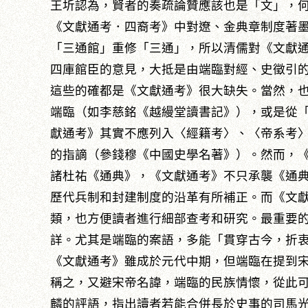
王圻認為，賢者的奏疏論贊應該也是「文」，
《文獻通考．四裔考》中對遼、金典章制度著
「三通館」重修「三通」，所以清儒對《文獻
四庫館臣的意見，大抵是由端臨對經、史徵引
這些的確都是《文獻通考》很大缺失。當然，
端臨（如李慈銘《越縵堂讀書記》），或是從
獻通考》其實不應列入〈經籍考〉、〈帝系考
的指謫（參錢穆《中國史學名著》）。然而，
諸杜祐《通典》，《文獻通考》不只承襲《通
歷代兵制和封建制度的沿革有所補正。而《文
類，也方便讀者進行細部查考和研究。最重要
詳。尤其是端臨的案語，多能「貫穿古今，折
《文獻通考》雖成於元代中期，但端臨在提到
稱之，又避宋帝名諱，端臨的民族情懷，從此
麟的評語，指出讀者若能合併長於史事的司馬