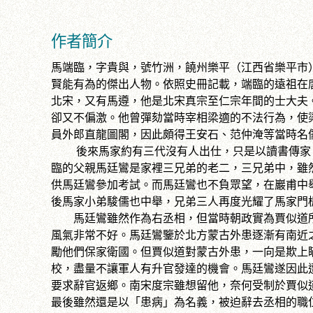
作者簡介
馬端臨，字貴與，號竹洲，饒州樂平（江西省樂平市
賢能有為的傑出人物。依照史冊記載，端臨的遠祖在
北宋，又有馬遵，他是北宋真宗至仁宗年間的士大夫
卻又不偏激。他曾彈劾當時宰相梁適的不法行為，使
員外郎直龍圖閣，因此頗得王安石、范仲淹等當時名
後來馬家約有三代沒有人出仕，只是以讀書傳家。
臨的父親馬廷鸞是家裡三兄弟的老二，三兄弟中，雖
供馬廷鸞參加考試。而馬廷鸞也不負眾望，在巖甫中
後馬家小弟駿儒也中舉，兄弟三人再度光耀了馬家門
馬廷鸞雖然作為右丞相，但當時朝政實為賈似道所
風氣非常不好。馬廷鸞鑒於北方蒙古外患逐漸有南近
勵他們保家衛國。但賈似道對蒙古外患，一向是欺上
校，盡量不讓軍人有升官發達的機會。馬廷鸞遂因此
要求辭官返鄉。南宋度宗雖想留他，奈何受制於賈似
最後雖然還是以「患病」為名義，被迫辭去丞相的職