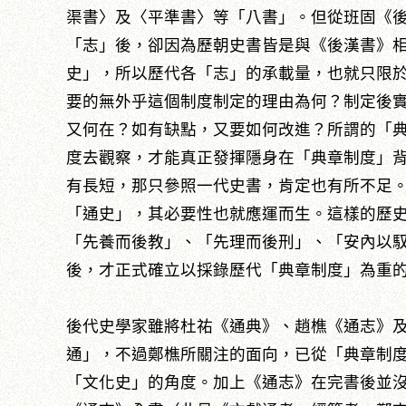
渠書〉及〈平準書〉等「八書」。但從班固《
「志」後，卻因為歷朝史書皆是與《後漢書》
史」，所以歷代各「志」的承載量，也就只限
要的無外乎這個制度制定的理由為何？制定後
又何在？如有缺點，又要如何改進？所謂的「
度去觀察，才能真正發揮隱身在「典章制度」
有長短，那只參照一代史書，肯定也有所不足
「通史」，其必要性也就應運而生。這樣的歷
「先養而後教」、「先理而後刑」、「安內以
後，才正式確立以採錄歷代「典章制度」為重
後代史學家雖將杜祐《通典》、趙樵《通志》
通」，不過鄭樵所關注的面向，已從「典章制
「文化史」的角度。加上《通志》在完書後並