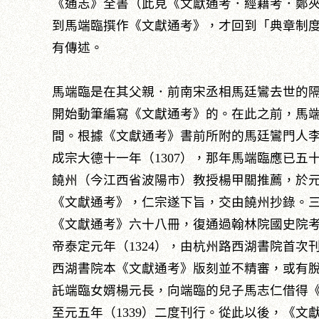
《通志》全書（此見《文獻通考．經籍考．鄭
到馬端臨撰作《文獻通考》，才回到「典章制
有傳述。
馬端臨是在其父親．前南宋丞相馬廷鸞去世的隔
開始動筆編寫《文獻通考》的。在此之前，馬
間。根據《文獻通考》書前所附的馬廷鸞門人
成宗大德十一年（1307），那年馬端臨應已
饒州（今江西省波陽市）教授楊甲關推薦，於元
《文獻通考》，仁宗遂下旨，交由饒州抄錄。三
《文獻通考》六十八冊，復通過翰林院國史院
帝泰定元年（1324），由杭州路西湖書院首
西湖書院本《文獻通考》版刻並不精審，或有
託端臨女婿楊元長，向端臨的兒子馬志仁借得
至元五年（1339）二度刊行。從此以後，《