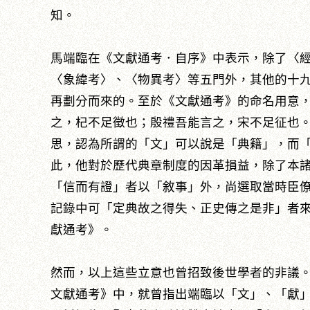
知。
馬端臨在《文獻通考．自序》中表示，除了〈
〈象緯考〉、〈物異考〉等五門外，其他的十
再劃分而來的。至於《文獻通考》的命名用意
之，杞不足徵也；殷禮吾能言之，宋不足征也
思，認為所謂的「文」可以說是「典籍」，而
此，他對於歷代典章制度的因革損益，除了本
「信而有證」者以「敘事」外，尚選取當時臣
記錄中可「定典故之得失、正史傳之是非」者
獻通考》。
然而，以上這些立意也曾招致後世學者的非議
文獻通考》中，就曾指出端臨以「文」、「獻