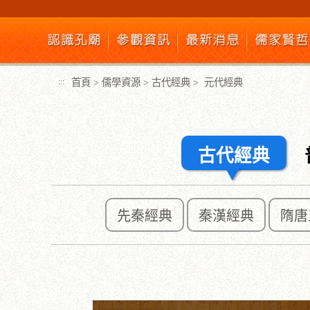
跳
到
主
要
內
首頁
>
儒學資源
>
古代經典
>
元代經典
:::
容
區
塊
古代經典
先秦經典
秦漢經典
隋唐
:::