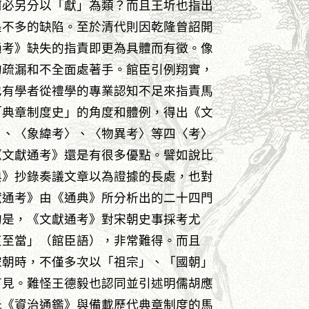
何必另分以「獻」為類？而且王圻也指出
墨不多的缺陷。至於清代則因乾隆曾詔開
通考》缺失的指責即更為具體而有徵。像
的疏漏和不全面處著手。館臣引例翔實，
也有學者從禮學的專業認知不足來指責馬
「典章制度史」的角度和體例，得出《文
〉、〈象緯考〉、〈物異考〉等四〈考〉
《文獻通考》還是有很多優點。譬如說比
典》抄錄奏議文章以為證據的長處，也對
獻通考》由《通典》所分析出的二十四門
的是，《文獻通考》對宋朝史事採考尤
衷至當」（館臣語），非常難得。而且
宋朝時，不僅多次以「祖宗」、「國朝」
可見。難怪王德毅也認同並引述明儒胡應
光《資治通鑑》與備載歷代典章制度的馬