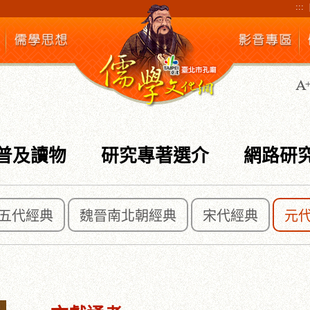
:::
普及讀物
研究專著選介
網路研
五代經典
魏晉南北朝經典
宋代經典
元