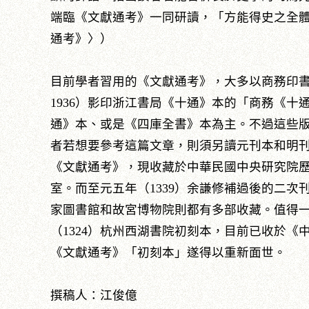
端臨《文獻通考》一同研讀，「方能得史之全
通考》〉）
目前學者習用的《文獻通考》，大多以商務印書館
1936）影印浙江書局《十通》本的「商務《
通》本、或是《四庫全書》本為主。不過這些
者若想要參考這篇文章，則須另讀元刊本和明
《文獻通考》，現收藏於中華民國中央研究院
室。而至元五年（1339）余謙修補過後的二
家圖書館和故宮博物院則都有多部收藏。值得
（1324）杭州西湖書院初刻本，目前已收於
《文獻通考》「初刻本」遂得以重新面世。
撰稿人：江俊億