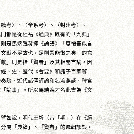
經籍考〉、〈帝系考〉、〈封建考〉、
九門都是從杜祐《通典》既有的「九典」
，則是馬端臨發揮《論語》「夏禮吾能言
。文獻不足故也，足則吾能徵之矣」的意
「獻」則是指「賢者」及其相關言論。因
諸經、史、歷代《會要》和諸子百家等
僚奏疏、近代諸儒評論和名流燕談、稗官
來「論事」。所以馬端臨才名此書為《文
。譬如說，明代王圻（音「期」）在《續
」分屬「典籍」、「賢者」的邏輯謬誤。