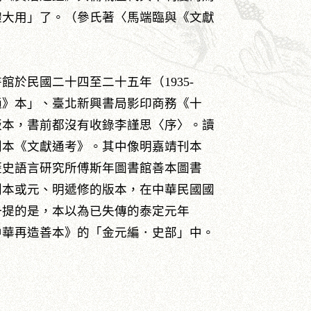
體大用」了。（參氏著〈馬端臨與《文獻
於民國二十四至二十五年（1935-
十通》本」、臺北新興書局影印商務《十
版本，書前都沒有收錄李謹思〈序〉。讀
刊本《文獻通考》。其中像明嘉靖刊本
歷史語言研究所傅斯年圖書館善本圖書
次刊本或元、明遞修的版本，在中華民國國
一提的是，本以為已失傳的泰定元年
《中華再造善本》的「金元編．史部」中。