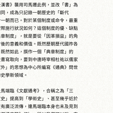
後漢書》襲用司馬遷此例，並改「書」為
相同，成為只記錄一朝歷史的「斷代
於一朝而已。對於某個制度或命令，最重
實際施行狀況如何？這個制度的優、缺點
典章制度」，就是要從「因革損益」的角
背後的意義和價值。既然歷朝歷代國祚各
。既然如此，撰作一個「典章制度」的
史書寫取向，要到中唐時宰相杜祐以儒家
馭外」的思想為中心所編寫《通典》問世
的史學新領域。
及馬端臨《文獻通考》，合稱之為「三
度史」提高到「學術史」、甚至幾乎近於
沒有廣泛流傳，連馬端臨本身也未及見到