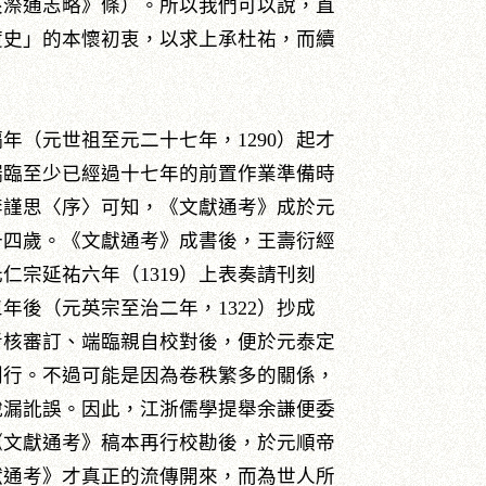
夾漈通志略》條）。所以我們可以說，直
度史」的本懷初衷，以求上承杜祐，而續
年（元世祖至元二十七年，1290）起才
端臨至少已經過十七年的前置作業準備時
李謹思〈序〉可知，《文獻通考》成於元
五十四歲。《文獻通考》成書後，王壽衍經
仁宗延祐六年（1319）上表奏請刊刻
年後（元英宗至治二年，1322）抄成
考核審訂、端臨親自校對後，便於元泰定
次刊行。不過可能是因為卷秩繁多的關係，
脫漏訛誤。因此，江浙儒學提舉余謙便委
《文獻通考》稿本再行校勘後，於元順帝
文獻通考》才真正的流傳開來，而為世人所