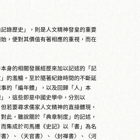
始記錄歷史」，則是人文精神發皇的重要
開始，便對其價值有著相應的重視，而在
。
件本身的相關發展經歷來加以記述的「記
文」的濫觴。至於隨著紀錄時間的不斷延
記事的「編年體」，以及回歸「人」本
體」，這些即是中國史學中，分別以
。但若要尋求儒家人文精神的直接體現，
。對此，雖說關於「典章制度」的記述，
，而集成於司馬遷《史記》以「書」為名
曆書〉、〈天官書〉、〈封禪書〉、〈河