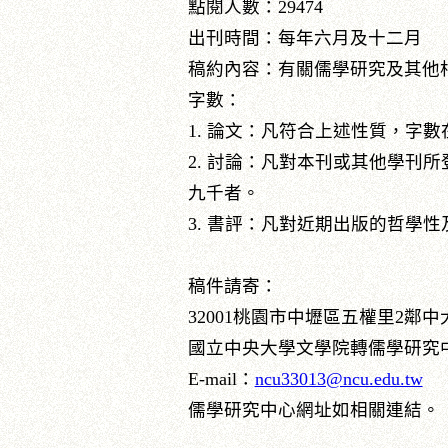
點閱人數：29474
出刊時間：每年六月及十二月
稿約內容：有關儒學研究及其
字數：
1. 論文：凡符合上述性質
2. 討論：凡對本刊或其他學
九千者。
3. 書評：凡對近期出版的哲
稿件請寄：
32001桃園市中壢區五權里2鄰
國立中央大學文學院轉儒學研
E‐mail：
ncu33013@ncu.edu.tw
儒學研究中心網址如相關連結。