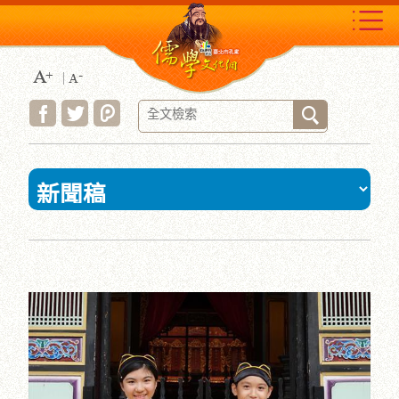
跳
到
主
要
內
容
區
塊
:::