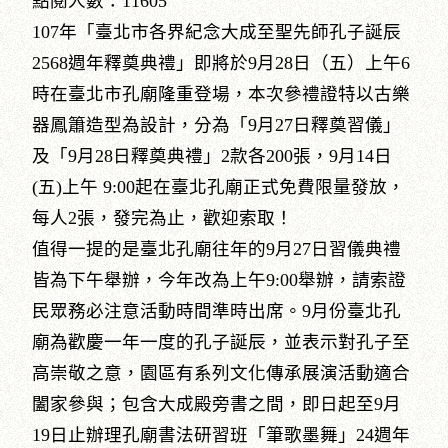
點閱人數：11605
107年「臺北市各界紀念大成至聖先師孔子誕辰
2568週年釋奠典禮」即將於9月28日（五）上午6
時在臺北市孔廟隆重登場，本次參禮證特以古樂
器鳳簫造型為設計，分為「9月27日釋奠習儀」
及「9月28日釋奠典禮」2款各200張，9月14日
(五)上午 9:00起在臺北孔廟正式免費限量發放，
每人2張，發完為止，歡迎索取！
值得一提的是臺北孔廟往年的9月27日習儀典禮
皆為下午舉辦，今年改為上午9:00舉辦，請索證
民眾務必注意活動時間準時出席。9月份臺北孔
廟為歡慶一年一度的孔子誕辰，並表示對孔子至
高崇敬之意，園區有系列文化傳承展演活動適合
闔家參與；包含大成殿旁書之間，即日起至9月
19日止辦理孔廟書法研習班「筆歌墨舞」24週年