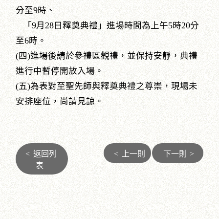
分至9時、
「9月28日釋奠典禮」進場時間為上午5時20分
至6時。
(四)進場後請於參禮區觀禮，並保持安靜，典禮
進行中暫停開放入場。
(五)為表對至聖先師與釋奠典禮之尊崇，現場未
安排座位，尚請見諒。
<
返回列
<
上一則
下一則
>
表