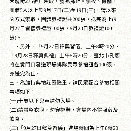
大龍街275號）領取，發完為止。學校、機關、
團體5人以上於9月17日(二)至19日(三)，請以來
函方式索取，團體參禮證共200張，送完為止(9
月27日習儀參禮證100張，9月28日參禮證100
張)。
二、另外，「9月27日釋奠習儀」上午8時20分、
「9月28日釋奠典禮」上午5時20分，臺北市孔廟
將在黌門口發送現場排隊民眾參禮證各100張，
亦送完為止。
三、為維持典禮莊嚴隆重，請民眾配合參禮相關
事項如下：
(一)十歲以下兒童請勿入場。
(二)請肅整衣冠，勿穿拖鞋，會場內不得吸菸及
飲食。
(三)「9月27日釋奠習儀」進場時間為上午8時20