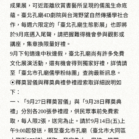
成果展，可近距離欣賞書藝所呈現的儒風生命底
蘊。臺北孔廟4D劇院與台灣野望自然傳播學社合
作，每週六限定的「臺北孔廟生態影展」也即將
於9月底邁入尾聲，請把握難得機會參與觀影或
講座，集章換限量好禮。
9月下旬適逢中秋連假，臺北孔廟尚有許多免費
文化展演活動，還有機會得到獨家好禮，詳情請
至「臺北市孔廟儒學粉絲團」查詢最新訊息。
⦿釋奠習儀與釋奠典禮參禮證索取詳細說明如
下：
一、「9月27日釋奠習儀」與「9月28日釋奠典
禮」分別各200張參禮證，供民眾事前免費索
取，每人限2張，送完為止。請於9月14日(五)上
午9:00起發送，親至臺北市孔廟（臺北市大同區