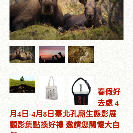
春假好
去處 4
月4日-4月8日臺北孔廟生態影展
觀影集點換好禮 邀請您關懷大自