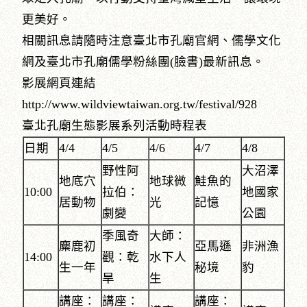
更美好。
相關訊息請隨時注意臺北市孔廟官網、儒學文化
網及臺北市孔廟儒學粉絲團(臉書)最新訊息。
影展網頁連結
http://www.wildviewtaiwan.org.tw/festival/928
臺北孔廟生態影展系列活動時程表
日期
4/4
4/5
4/6
4/7
4/8
野性阿
大沼澤
地底穴
地球微
鮭魚的
10:00
拉伯：
地國家
居動物
光
記憶
劇變
公園
季風奇
大師：
麋鹿初
亞馬遜
非洲漁
14:00
觀：乾
水下人
生一年
秘境
豹
旱
生
講座：
講座：
講座：