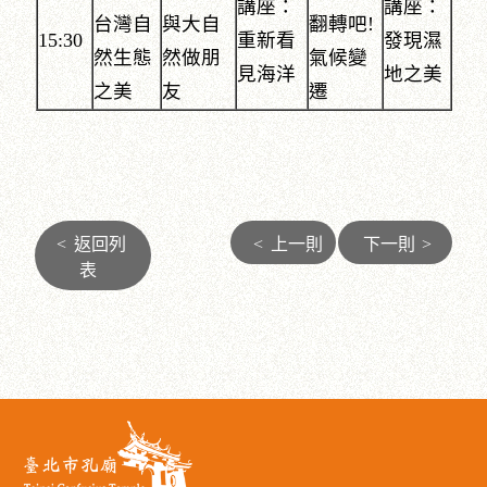
講座：
講座：
台灣自
與大自
翻轉吧!
15:30
重新看
發現濕
然生態
然做朋
氣候變
見海洋
地之美
之美
友
遷
<
返回列
<
上一則
下一則
>
表