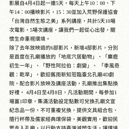
影展自4月4日起一連5天，每天上午10：00、下
午14：00播映影片，15：30並加入荒野保護協會
「台灣自然生態之美」系列講座，共計5天10場
次電影，5場次講座，讓我們一起從心出發，關
懷生命重視環境。
除了去年放映過的6部影片，新增4部影片，分別
是首度在孔廟播放的「地底穴居動物」、「麋鹿
初生一年」、「野性阿拉伯：劇變」、 「季風奇
觀：乾旱」，歡迎舊雨新知蒞臨臺北孔廟4D劇
院，配合影片放映及講座活動，孔廟推出集點換
好禮， 4月4日至4月8日，凡活動期間，每參加1
場蓋1印章，集滿活動設定點數可兌換孔廟文宣
紀念品一份，不可重複兌換，提供文具組合包、
隨行杯帶及儒家經典環保袋，美觀實用，歡迎民
眾走入孔廟，以行動支持臺灣減塑生活，讓環境