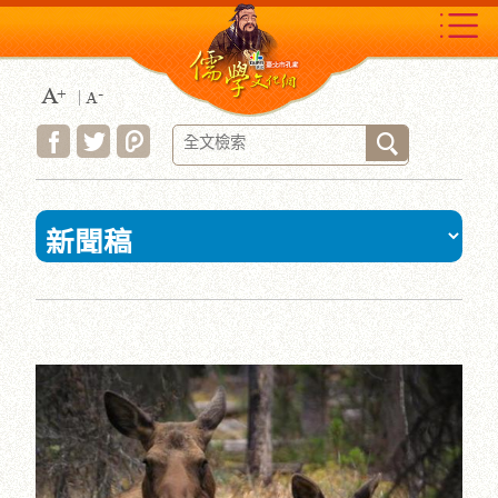
跳
到
主
要
內
容
區
塊
:::