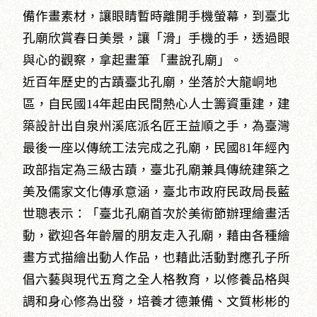
備作畫素材，讓眼睛暫時離開手機螢幕，到臺北
孔廟欣賞春日美景，讓「滑」手機的手，透過眼
與心的觀察，拿起畫筆 「畫說孔廟」。
近百年歷史的古蹟臺北孔廟，坐落於大龍峒地
區，自民國14年起由民間熱心人士籌資重建，建
築設計出自泉州溪底派名匠王益順之手，為臺灣
最後一座以傳統工法完成之孔廟，民國81年經內
政部指定為三級古蹟，臺北孔廟兼具傳統建築之
美及儒家文化傳承意涵，臺北市政府民政局長藍
世聰表示：「臺北孔廟首次於美術節辦理繪畫活
動，歡迎各年齡層的朋友走入孔廟，藉由各種繪
畫方式描繪出動人作品，也藉此活動對應孔子所
倡六藝與現代五育之全人格教育，以修養品格與
調和身心修為出發，培養才德兼備、文質彬彬的