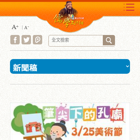
跳
到
主
要
內
容
區
塊
:::