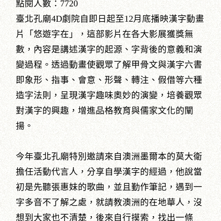
點閱人數：7720
臺北孔廟4D劇院自即日起至12月底播映漢字動畫
片「悠遊字在」，這部影片在各大影展獲獎無
數，內容是講述漢字的起源、字背後的意義和演
變過程。透過動畫使觀眾了解甲骨文與漢字六書
即象形、指事、會意、形聲、轉注、假借等六種
造字法則，呈現漢字趣味奧妙的演變，培養觀眾
對漢字的興趣，增進品格教育與儒家文化的闡
揚。
今年臺北孔廟特別邀請來自澳洲墨爾本的莫大衛
擔任活動代言人，分享自學漢字的經過，他說當
初是先聽張惠妹的歌曲，並且勤作筆記，遇到一
字多音不了解之處，就請教澳洲的在地華人，沒
想到大家也不清楚，後來自行摸索，找出一條