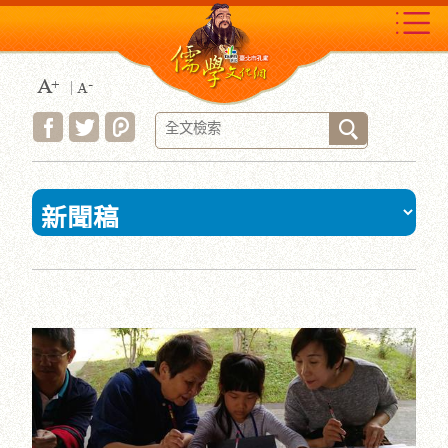
跳
到
主
要
內
容
區
塊
:::