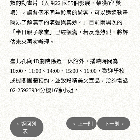
數的動畫片（入圍22 國55個影展，榮獲8個獎
項），讓各個不同年齡層的遊客，可以透過動畫
簡易了解漢字的演變與奧妙。」目前兩場次的
「半日親子學堂」已經額滿，若反應熱烈，將評
估未來再次辦理。
臺北孔廟4D劇院除週一休館外，播映時間為
10:00、11:00、14:00、15:00、16:00，歡迎學校
或機關團體預約，並致贈精美文宣品，洽詢電話
02-25923934分機16徐小姐。
<
返回列
<
上一則
下一則
>
表