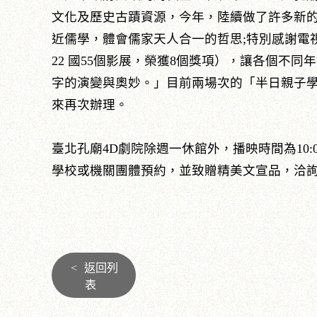
文化及歷史古蹟資源，今年，陸續做了許多新
近儒學，體會儒家天人合一的哲思;特別感謝電
22 國55個影展，榮獲8個獎項），讓各個不
字的演變與奧妙。」目前兩場次的「半日親子
來再次辦理。
臺北孔廟4D劇院除週一休館外，播映時間為10:00、11
學校或機關團體預約，並致贈精美文宣品，洽詢電話0
<
返回列
表