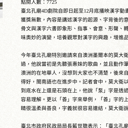
點閱人數：7725
臺北孔廟4D劇院自即日起至12月底播映漢字
獲獎無數，內容是講述漢字的起源、字背後的
骨文與漢字六書即象形、指事、會意、形聲、
味奧妙的演變，培養觀眾對漢字的興趣，增進
今年臺北孔廟特別邀請來自澳洲墨爾本的莫大
過，他說當初是先聽張惠妹的歌曲，並且勤作
澳洲的在地華人，沒想到大家也不清楚，後來
得好，閩南語也在進步中。記者會中，莫大衛
到底水在上還是石頭在上，他說「泵」字是透
容易理解。更以「善」字來舉例，「善」字的
睛很溫柔與善良，字義就很容易連結，莫大衛
臺北市政府民政局局長藍世聰表示：「臺北孔