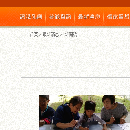
跳
到
主
要
內
首頁
>
最新消息
>
新聞稿
:::
容
區
塊
:::