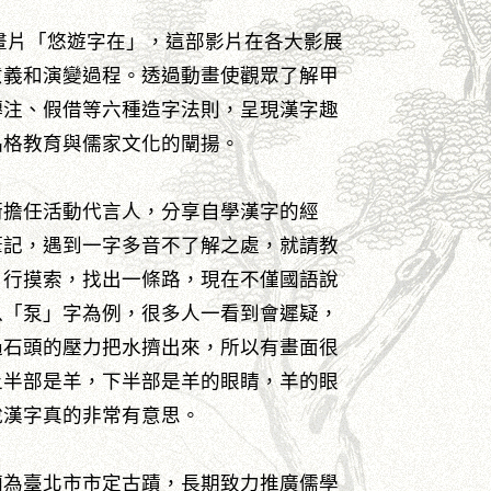
動畫片「悠遊字在」，這部影片在各大影展
意義和演變過程。透過動畫使觀眾了解甲
轉注、假借等六種造字法則，呈現漢字趣
品格教育與儒家文化的闡揚。
衛擔任活動代言人，分享自學漢字的經
筆記，遇到一字多音不了解之處，就請教
自行摸索，找出一條路，現在不僅國語說
以「泵」字為例，很多人一看到會遲疑，
過石頭的壓力把水擠出來，所以有畫面很
上半部是羊，下半部是羊的眼睛，羊的眼
說漢字真的非常有意思。
廟為臺北市市定古蹟，長期致力推廣儒學