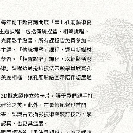
，每年創下超高詢問度「臺北孔廟藝術夏
大主題課程，包括傳統捏塑、相聲說唱、
日光顯影手縫書，所有課程皆免費參加。
為主題，「傳統捏塑」課程，運用新媒材
之學習。「相聲說唱」課程，以輕鬆活潑
藝術」課程透過捲紙技法帶領學員欣賞孔
為美麗相框，讓孔廟彩繪圖示陪伴您度過
3D概念製作立體卡片，讓學員們親手打
識建築之美。此外，在暑假尾聲也首開
縫書，認識古老攝影技術與裝訂技巧，學
加認真，也更具溫度。
是瞬間額滿的「書法暑期班」，為了呼應