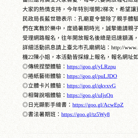
大家的熱情支持，今年特別增開2梯次，希望讓
民政局長藍世聰表示：孔廟夏令營除了親手體
們在寓教於樂中，度過暑期時光，誠摯邀請親子一
受理網路報名，往年開放報名後總是迅速額滿，
詳細活動訊息請上臺北市孔廟網站：http://www.tct.g
機22陳小姐，本活動皆採線上報名，報名網址
◎傳統捏塑體驗：
https://goo.gl/yLRzpu
◎捲紙藝術體驗：
https://goo.gl/puLJDO
◎立體卡片體驗：
https://goo.gl/qkvxvG
◎相聲說唱體驗：
https://goo.gl/uIjsQn
◎日光顯影手縫書：
https://goo.gl/AcwEpZ
◎書法暑期班：
https://goo.gl/tz5Wy8