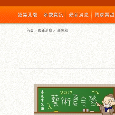
跳
到
主
要
內
首頁
>
最新消息
>
新聞稿
:::
容
區
塊
:::