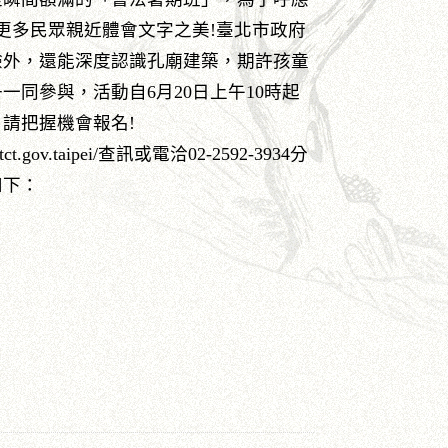
更多民眾親近體會文字之美!臺北市政府
驗外，還能深度認識孔廟建築，期許孩童
同參與，活動自6月20日上午10時起
請把握機會報名!
ov.taipei/查訊或電洽02-2592-3934分
如下：