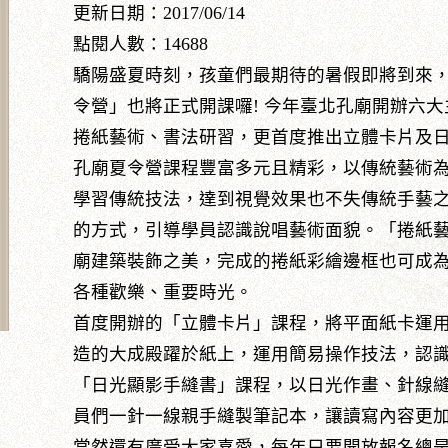
更新日期：2017/06/14
點閱人數：14688
驕陽盛夏時刻，孩童們最期待的暑假即將到來
令營」也將正式開課囉! 今年臺北孔廟開辦六
捲紙藝術、書法研習，更首度推出立體卡片及
孔廟夏令營課程豐富多元且精彩，以傳統藝術
學習傳統技法，達到視覺效果也不失傳統手藝
的方式，引導學員認識說唱藝術面貌。「捲紙
廟建築裝飾之美，完成的捲紙彩繪邊框也可成
各種歡樂、重要時光。
首度開辦的「立體卡片」課程，將平面紙卡運用
造的大成殿躍於紙上，運用簡易操作技法，認
「日光顯影手縫書」課程，以日光作畫、針線
員們一針一線親手縫製筆記本，讓讀寫內容更
當然還有廣受大家喜愛，每年只要開放報名總