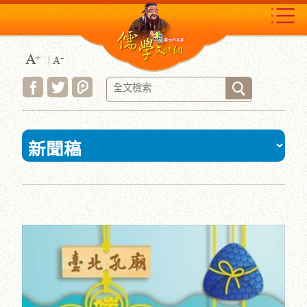
跳
到
主
要
內
容
區
塊
:::