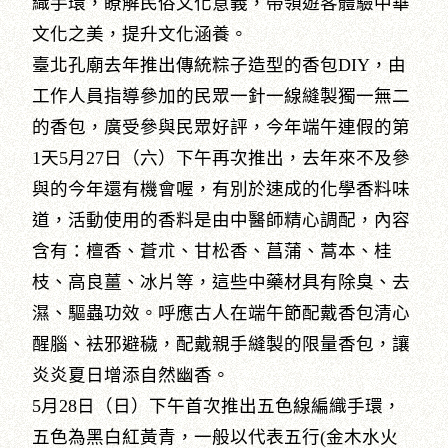
織手環，瞭解民俗文化意義，帶領遊客體驗中華
文化之美，提升文化涵養。
臺北孔廟去年推出傳統粽子造型的香包DIY，由
工作人員指導參加的民眾一針一線縫製獨一無二
的香包，廣受參與民眾好評，今年端午連假的第
1天5月27日（六）下午再次推出，去年來不及參
與的今年還有機會喔，有別於速成的化學香料味
道，活動使用的香料是由中醫師精心調配，內容
含有：檀香、蒼朮、甘松香、菖蒲、蒿本、桂
枝、高良薑、冰片等，這些中藥材具有除臭、去
濕、驅蟲功效。呼應古人在端午節配戴香包清心
醒腦、袪邪避穢，配戴親手縫製的限量香包，讓
炎炎夏日增添自然幽香。
5月28日（日）下午首次推出五色線編織手環，
五色為黑白紅黃青，一般以代表五行(金木水火