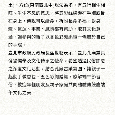
土)、方位(東南西北中)說法為多，有五行相生相
旺、生生不息的意思，將五彩絲線纏在手腕或掛
在身上，傳說可以續命，祈盼長命多福，對身
體、氣運、事業、感情都有幫助，取其文化意
涵，讓參與的親子以各色彩繩編織一條屬於自己
的手環。
臺北市政府民政局長藍世聰表示：臺北孔廟兼具
發揚儒學及文化傳承之使命，希望透過民俗節慶
之深度文化活動，結合孔廟古蹟氛圍，讓親子一
起動手做香包、五色彩繩編織，瞭解端午節習
俗，歡迎年輕朋友及親子家庭共同體驗傳統慶端
午文化之美。