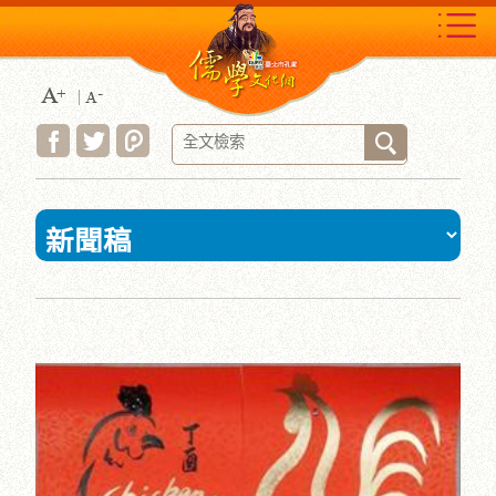
跳
到
主
要
內
容
區
塊
:::