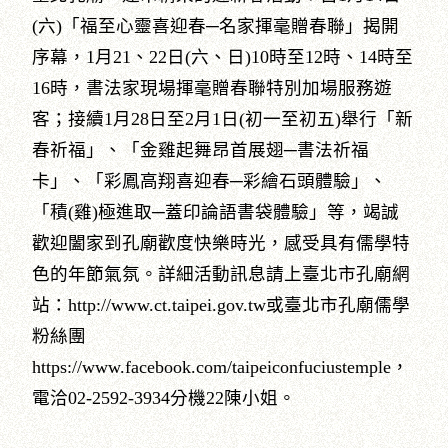
(六)「福至心靈喜迎春─名家揮毫贈春聯」揭開
序幕，1月21、22日(六、日)10時至12時、14時至
16時，書法家現場揮毫贈春聯特別加場服務遊
客；接續1月28日至2月1日(初一至初五)舉行「新
春祈福」、「金雞起舞昂首展翅─書法祈福
卡」、「彩鳳高翔喜迎春─彩繪石頭體驗」、
「積(雞)極進取─蓋印論語書袋體驗」等，竭誠
歡迎闔家到孔廟歡度快樂時光，感受具有儒學特
色的年節氣氛。詳細活動訊息請上臺北市孔廟網
站：http://www.ct.taipei.gov.tw或臺北市孔廟儒學
粉絲團
https://www.facebook.com/taipeiconfuciustemple，
電洽02-2592-3934分機22陳小姐。