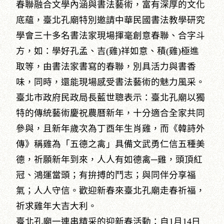
春聯融合文學內涵與書法藝術，富有深厚的文化
底蘊，臺北孔廟特別邀請中華民國書法教學研究
學會三十多名書法家現場揮毫創意春聯、合字斗
方，如：學好孔孟、吉(雞)祥如意、積(雞)極進
取等，由書法家書寫的春聯，別具活力與書香
味，同時，還能現場感受書法藝術的魅力風采。
臺北市政府民政局長藍世聰表示：臺北孔廟以獨
特的傳統藝術慶祝農曆新年，十分適合全家共同
參與，且新年歲次為丁酉年生肖雞，而《韓詩外
傳》稱雞為「五德之禽」具備文武勇仁信五種美
德，祈願新年到來，人人有如德禽─雞，頭頂紅
冠、鴻運當頭；有拚搏的鬥志；與同伴分享福
氣；人人守信。歡迎新春來臺北孔廟走春祈福，
祈求雞年大吉大利。
臺北孔廟一連串精采的迎新春活動：自1月14日