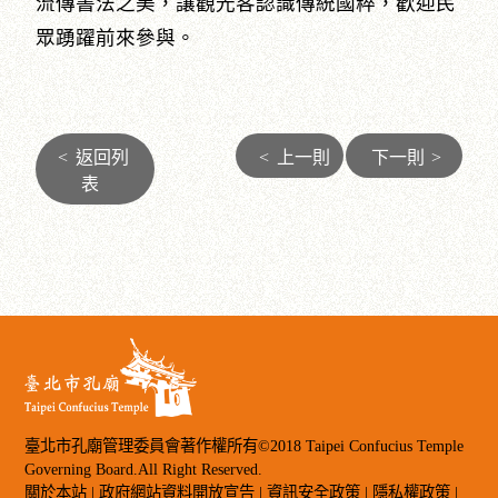
流傳書法之美，讓觀光客認識傳統國粹，歡迎民
眾踴躍前來參與。
<
返回列
<
上一則
下一則
>
表
臺北市孔廟管理委員會著作權所有©2018 Taipei Confucius Temple
Governing Board.All Right Reserved.
關於本站
|
政府網站資料開放宣告
|
資訊安全政策
|
隱私權政策
|