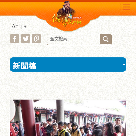
跳
到
主
要
內
容
區
塊
:::