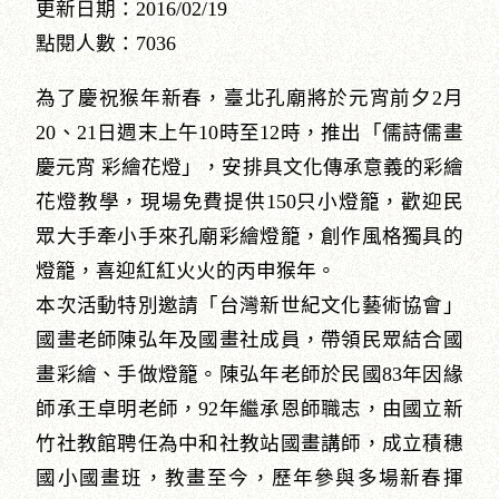
更新日期：2016/02/19
點閱人數：7036
為了慶祝猴年新春，臺北孔廟將於元宵前夕2月
20、21日週末上午10時至12時，推出「儒詩儒畫
慶元宵 彩繪花燈」，安排具文化傳承意義的彩繪
花燈教學，現場免費提供150只小燈籠，歡迎民
眾大手牽小手來孔廟彩繪燈籠，創作風格獨具的
燈籠，喜迎紅紅火火的丙申猴年。
本次活動特別邀請「台灣新世紀文化藝術協會」
國畫老師陳弘年及國畫社成員，帶領民眾結合國
畫彩繪、手做燈籠。陳弘年老師於民國83年因緣
師承王卓明老師，92年繼承恩師職志，由國立新
竹社教館聘任為中和社教站國畫講師，成立積穗
國小國畫班，教畫至今，歷年參與多場新春揮