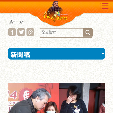
跳
到
主
要
內
容
區
塊
:::