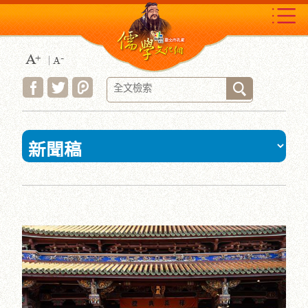
跳
到
主
要
內
容
區
塊
:::