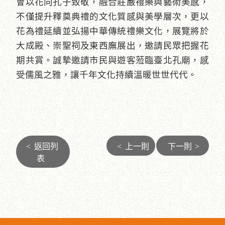
會以花向孔子致敬，融合莊嚴禮樂與藝術美感，
不僅提升釋奠典禮的文化質感與美學層次，更以
花為禮延續並弘揚中華傳統禮樂文化，展覽將於
大成殿、崇聖祠及東西廡展出，邀請民眾把握花
期共賞。誠摯邀請市民與遊客蒞臨臺北孔廟，感
受儒風之雅，讓千年文化持續溫暖世世代代。
<
返回列
<
上一則
下一則
>
表