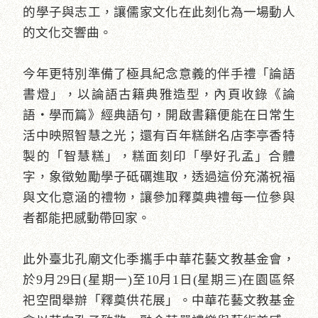
的學子與志工，讓儒家文化在此刻化為一場動人
的文化交響曲。
今年更特別準備了極具紀念意義的伴手禮「論語
書燈」，以論語古籍典雅造型，內頁收錄《論
語‧學而篇》經典語句，開啟書籍便能在日常生
活中映照智慧之光；還有百年糕餅名店李亭香特
製的「智慧糕」，糕面刻印「學好孔孟」合體
字，象徵勉勵學子砥礪進取，透過這份充滿祝福
與文化意涵的禮物，讓參加釋奠典禮每一位參與
者都能把感動帶回家。
此外臺北孔廟文化季攜手中華花藝文教基金會，
於9月29日(星期一)至10月1日(星期三)在園區祭
祀空間舉辦「釋奠供花展」。中華花藝文教基金