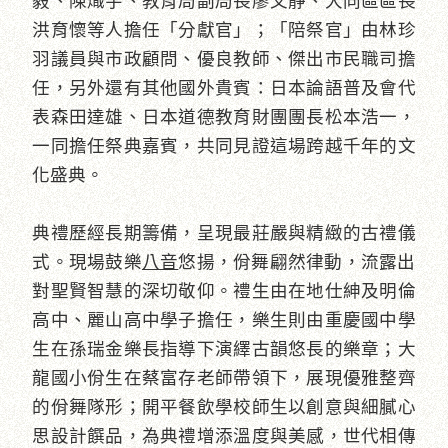
毅、陳熾宇、教育局副局長廖文靜、大同區區長
洪育懷等人擔任「分獻官」；「陪祭官」由林珍
羽議員與市政顧問、優良教師、傑出市民職司擔
任，另外還有其他國外貴賓：日本論語普及會代
表森田達雄、日本道德教育財團團長松本浩一，
一同擔任祭典嘉賓，共同見證這場跨越千年的文
化盛典。
典禮歷經長期籌備，呈現最莊嚴與精緻的古禮儀
式。現場鼓樂
八音
悠揚，佾舞翩然律動，流露出
對聖賢智慧的深切敬仰。禮生由在地仕紳及明倫
高中、麗山高中學子擔任，樂生則由重慶國中學
生在孫瑞金樂長指導下演繹古韻悠長的樂章；大
龍國小佾生在蔡富存老師帶領下，展現優雅整齊
的佾舞隊形；開平餐飲學校師生以創意與細膩心
思設計饌品，為典禮增添溫度與美感，世代相傳