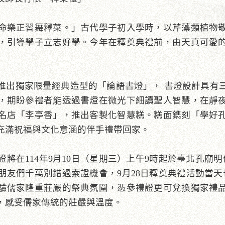
命樂正習舞釋菜。」古代學子初入學時，以芹藻類植物
，引導學子立志好學。今年在釋奠典禮前，由天真可愛
推出獨家限量經典造型的「論語書燈」， 書燈設計具有
，期盼參禮者能透過書燈在微光下細讀聖人智慧，在靜
名店「李亭香」，推出客製化智慧糕。糕面鐫刻「學好
充滿祝福與文化意涵的伴手禮帶回家。
將在114年9月10日（星期三）上午9時起於臺北孔廟
友們千萬別錯過索證機會，9月28日釋奠典禮活動當天
驗儒家隆重莊嚴的祭典氛圍，憑參禮證更可兌換獨家禮
，感受儒家傳統的莊嚴與溫度。