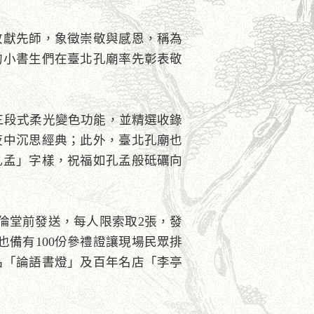
敬獻先師，象徵崇敬與感恩，稱為
的小書生們在臺北孔廟率先彰表敬
三段式柔光變色功能，並精選收錄
夜中沉思經典；此外，臺北孔廟也
孔孟」字樣，祝福如孔孟般砥礪向
明倫堂前發送，每人限索取2張，發
也備有100份參禮證讓現場民眾排
品「論語書燈」及百年名店「李亭