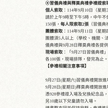
⦿
習儀典禮與釋奠典禮參禮證索
個人索取
：114年9月10日（星期
請於上午9時至下午5時，中午不
150張，
每人限索取
2
張
（習儀典
團體索取
：114年9月11日（星期
團體須5人以上（學校、機關、
儀典禮與9月28日釋奠典禮各提供
現場索取
：「9月27日習儀典禮
各100張，現場排隊，發完為止
【參禮相關注意事項】
9月27日(星期六)習儀典禮開放進
9月28日(星期日)釋奠典禮開放進
憑928參禮證入場及兌換紀念品
另10歲以下兒童請勿入場。