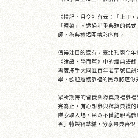
《禮記．月令》有云：「上丁，
「釋菜」。透過莊重典雅的儀式
師，為典禮揭開精彩序幕。
值得注目的還有，臺北孔廟今年
《論語．學而篇》中的經典語錄
再度攜手大同區百年老字號糕餅
學，歡迎蒞臨參禮的民眾將這份
眾所期待的習儀與釋奠典禮參禮證
完為止，有心想參與釋奠典禮的朋
隊索取入場，民眾不僅能親臨體
香」特製智慧糕，分享祭典喜悅