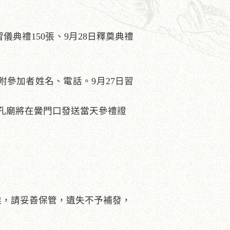
典禮150張、9月28日釋奠典禮
參加者姓名、電話。9月27日習
臺北孔廟將在黌門口發送當天參禮證
不候，請妥善保管，遺失不予補發，