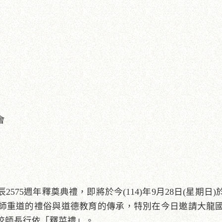
會
575週年釋奠典禮，即將於今(114)年9月28日(星期
師重道的禮俗與道德教育的傳承，特別在今日邀請大龍
校師長行依「釋菜禮」。