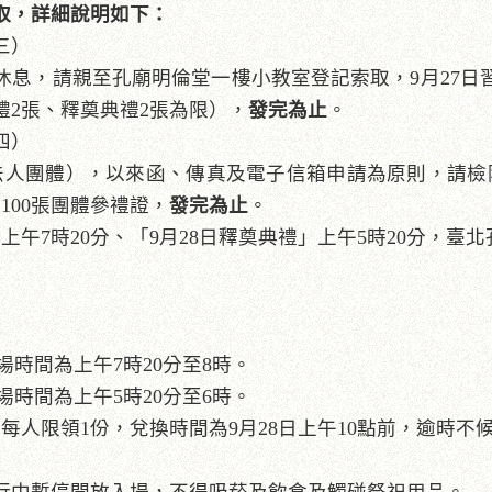
取
，
詳細說明如下：
三）
休息，請親至孔廟明倫堂一樓小教室登記索取，9月27日習儀
禮2張、釋奠典禮2張為限），
發完為止
。
四）
法人團體），以來函、傳真及電子信箱申請為原則，請檢附
100張團體參禮證，
發完為止
。
」上午7時20分、「9月28日釋奠典禮」上午5時20分，
。
場時間為上午7時20分至8時。
場時間為上午5時20分至6時。
，每人限領1份，兌換時間為9月28日上午10點前，逾時