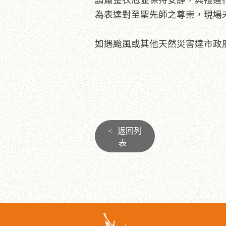
請肅整衣冠並保持安靜，典禮進
為表達對至聖先師之尊崇，現場
如遇颱風或其他天然災害達市政
<
返回列
表