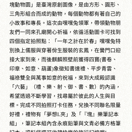
塊動物園」是臺灣原創圖像，是由方形、圓形、
三角形組合而成的動物，每個動物都有著自己的
小故事和專長。這次由嘿嘿兔領軍，帶領動物朋
友們一同來孔廟開心祈福，依循活動圖卡可找到
四個指定拍照點：「一年之計在於春」嘿嘿兔特
別換上儒服與穿著佾生服裝的玄鳳，在黌門口迎
接大家到來，而後麒麟照壁前獲得四寶(書卷、
印章、如意、葫蘆)象徵知書達禮、平步青雲、
福祿雙全與萬事如意的祝福，來到大成殿認識
「六藝」（禮、樂、射、御、書、數）的內涵，
希望透過不斷學習，找尋屬於彼此的人生與目
標。完成不同拍照打卡任務，兌換不同聯名限量
好禮，禮物有「夢想L夾」及「『塊』樂筆記本
組」，筆記本組內含永痕鉛筆與文青必備方格筆