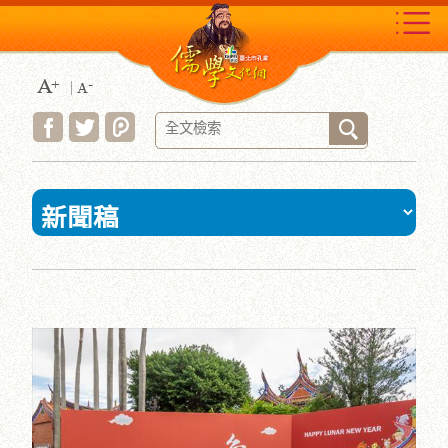
跳
到
主
要
內
容
區
塊
:::