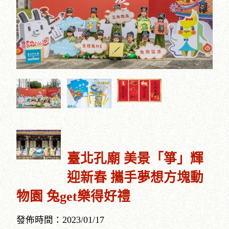
臺北孔廟 美景「箏」輝
迎新春 攜手夢想方塊動
物園 兔get樂得好禮
發佈時間：2023/01/17