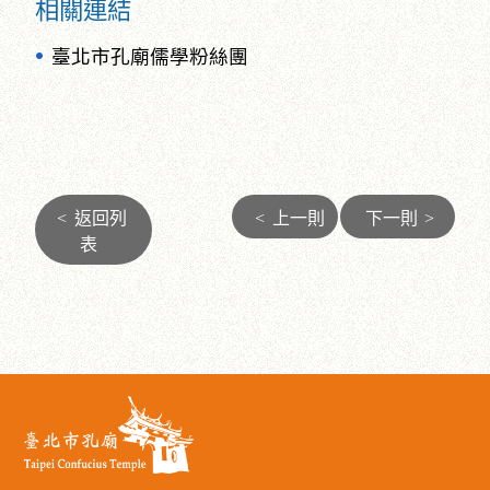
相關連結
臺北市孔廟儒學粉絲團
<
返回列
<
上一則
下一則
>
表