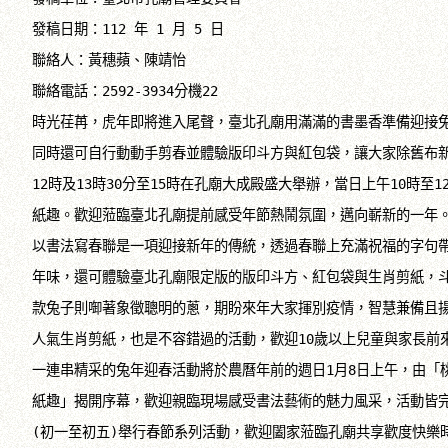
發稿日期：112 年 1 月 5 日

聯絡人：黃穗蘋、陳靖怡

聯絡電話：2592-3934分機22

時光荏苒，虎年即將進入尾聲，臺北孔廟用滿滿的書墨香準備迎接兔
同時還可自行動動手剪春並體驗版印斗方與紅包袋，讓大家除舊布新歡
12時及13時30分至15時在孔廟大成殿盛大舉辦，當日上午10時至12
紙趣。歡迎蒞臨臺北孔廟提前感受年節熱鬧氛圍，邁向嶄新的一年。
以書法寫春聯是一項迎接新年的傳統，透過春聯上充滿祝福的字句帶
年味，還可體驗臺北孔廟限定版的版印斗方、紅包袋與生肖剪紙，斗
款兔子則啣著象徵聰明的蔥，期盼來年大家揮別疫情，智慧兼備且揚
人氣生肖剪紙，也是不容錯過的活動，歡迎10歲以上兒童與家長前
一連串精采的兔年迎春活動將於農曆年前的週日1月8日上午，由「桃
紙趣」揭開序幕，歡迎親臨現場感受書法藝術的魅力風采，活動皆完全
(初一至初五)舉行春節系列活動，歡迎闔家蒞臨孔廟共享歡度快樂