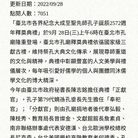
更新日期：2022/09/28
點閱人數：7051
「臺北市各界紀念大成至聖先師孔子誕辰2572週
年釋奠典禮」於9月 28日(三)上午6時在臺北市孔
廟隆重登場，臺北市孔廟釋奠典禮依循國家級三
獻古禮，維持祭孔大典文化傳承，展現尊師重道
的文化與精神，典禮中彰顯豐富的人文美學與禮
儀層次，每年吸引愛好儒學的個人與團體同沐儒
學文化的博大精深。
今年由臺北市政府祕書長陳志銘擔任典禮「正獻
官」，孔子第79代嫡孫孔垂長先生擔任「奉祀
官」；「分獻官」則由孔廟捐地者後代辜弘毅、
陳枝秀、教育局長曾燦金、文獻館館長詹素貞、
南非聯絡辦事處代表安德漢、台北歐洲學校總校
長尼克森、台北美國學校高階教育者何德青、孔