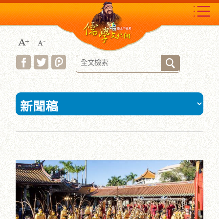
跳
到
主
要
內
容
區
塊
:::