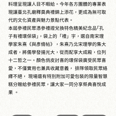
料理呈現讓人目不暇給。今年各方團體的專業表
現讓臺北孔廟釋奠典禮錦上添花，更成為無可取
代的文化資產與魅力景點代表。
本屆參禮民眾憑參禮證兌換特色精美紀念品｢孔
子有禮環保袋｣，袋上的「禮」字，選自南宋理
學家朱熹《與彥脩帖》，朱熹乃北宋理學的集大
成者，將儒學發揚光大，從而配享大成殿，位列
十二哲之一。顏色俏皮討喜的環保袋廣受民眾喜
愛，不僅實用也兼具收藏意義， 排隊領取民眾絡
繹不絕， 現場還有特別附加可愛包裝的限量智慧
糕分贈給參禮民眾，讓大家一同分享祭典喜悅成
果 。