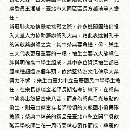
廟委員王湘瑾、臺北市大同區區長方越琦等人擔
任。
新冠肺炎疫情嚴峻挑戰之際，許多機關團體仍投
入大量人力協助籌辦祭孔大典，藉此表達對孔子
的崇敬與讚頌之意。其中祭典要角禮、佾、樂生
三大代表更是重要的一環，禮生主要以大龍峒仕
紳與明倫高中學生組成，其中多位資深禮生都已
經執禮超過25個年頭，依然堅持為文化傳承大業
努力不懈 ；樂生由臺北市立重慶國民中學學生擔
任，在樂長孫瑞金老師長期指導訓練下，在祭典
中演奏出悠揚古樂
八音
；而身為祭典目光焦點的
佾生，則是由蔡富存老師帶領的大龍國小佾舞隊
擔綱；祭典中精美的饌品是臺北市私立開平餐飲
職業學校師生花一周時間精心製作而成，華麗的