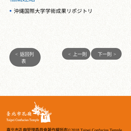
沖縄国際大学学術成果リポジトリ
<
返回列
<
上一則
下一則
>
表
臺北市孔廟管理委員會著作權所有©2018 Taipei Confucius Temple