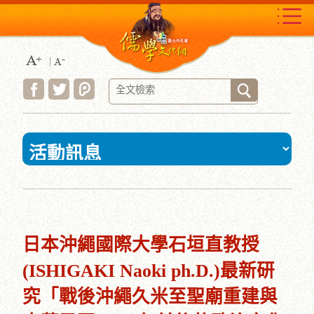
跳
到
主
要
內
容
區
塊
:::
日本沖繩國際大學石垣直教授
(ISHIGAKI Naoki ph.D.)最新研
究「戰後沖繩久米至聖廟重建與