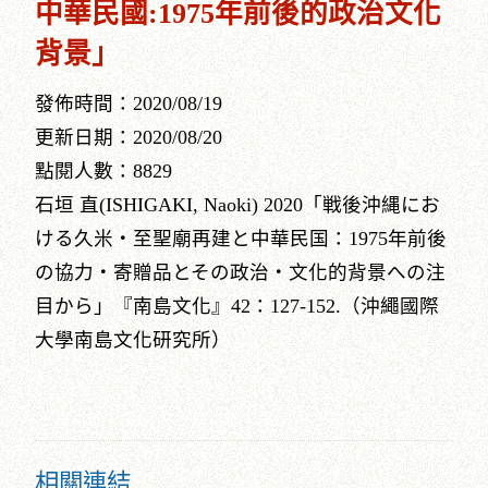
中華民國:1975年前後的政治文化
背景」
發佈時間：2020/08/19
更新日期：2020/08/20
點閱人數：8829
石垣 直(ISHIGAKI, Naoki) 2020「戦後沖縄にお
ける久米・至聖廟再建と中華民国：1975年前後
の協力・寄贈品とその政治・文化的背景への注
目から」『南島文化』42：127-152.（沖繩國際
大學南島文化研究所）
相關連結