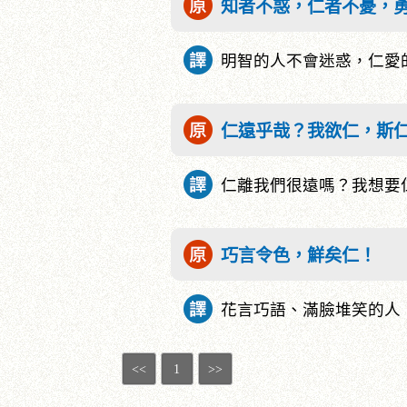
知者不惑，仁者不憂，
明智的人不會迷惑，仁愛
仁遠乎哉？我欲仁，斯
仁離我們很遠嗎？我想要
巧言令色，鮮矣仁！
花言巧語、滿臉堆笑的人
<<
1
>>