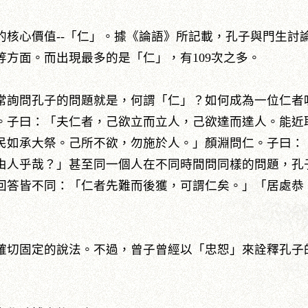
的核心價值--「仁」。據《論語》所記載，孔子與門生討
方面。而出現最多的是「仁」，有109次之多。
常詢問孔子的問題就是，何謂「仁」？如何成為一位仁者
。子曰：「夫仁者，己欲立而立人，己欲達而達人。能近
民如承大祭。己所不欲，勿施於人。」顏淵問仁。子曰：
由人乎哉？」甚至同一個人在不同時間問同樣的問題，孔
回答皆不同：「仁者先難而後獲，可謂仁矣。」「居處恭
確切固定的說法。不過，曾子曾經以「忠恕」來詮釋孔子