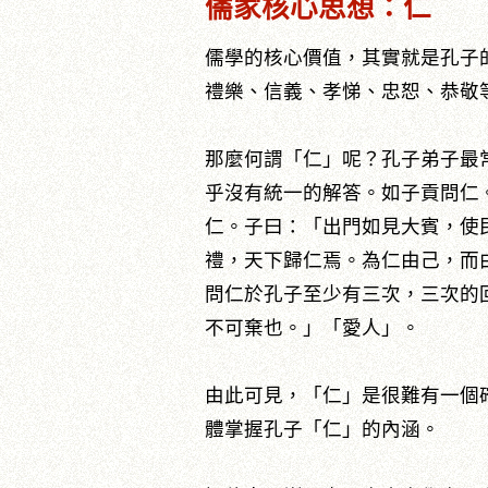
儒家核心思想：仁
儒學的核心價值，其實就是孔子
禮樂、信義、孝悌、忠恕、恭敬等
那麼何謂「仁」呢？孔子弟子最
乎沒有統一的解答。如子貢問仁
仁。子曰：「出門如見大賓，使
禮，天下歸仁焉。為仁由己，而
問仁於孔子至少有三次，三次的
不可棄也。」「愛人」。
由此可見，「仁」是很難有一個
體掌握孔子「仁」的內涵。