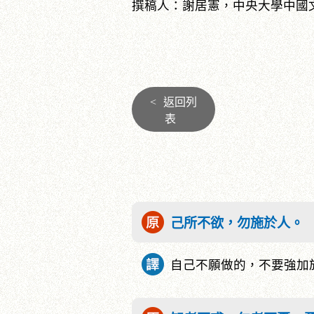
撰稿人：謝居憲，中央大學中國
<
返回列
表
己所不欲，勿施於人。
自己不願做的，不要強加