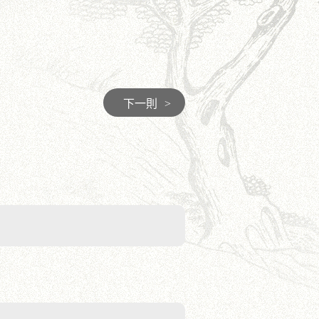
下一則
>