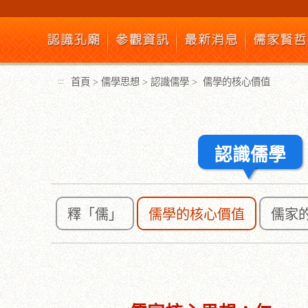
跳
到
主
要
內
首頁
>
儒學思想
>
認識儒學
>
儒學的核心價值
:::
容
區
塊
認識儒學
釋「儒」
儒學的核心價值
儒家
:::