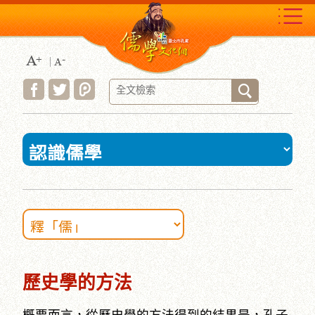
跳
到
主
要
內
容
區
塊
:::
歷史學的方法