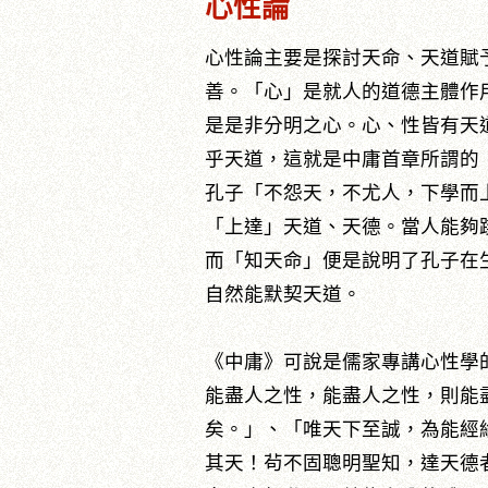
心性論
心性論主要是探討天命、天道賦
善。「心」是就人的道德主體作
是是非分明之心。心、性皆有天
乎天道，這就是中庸首章所謂的
孔子「不怨天，不尤人，下學而
「上達」天道、天德。當人能夠
而「知天命」便是說明了孔子在
自然能默契天道。
《中庸》可說是儒家專講心性學
能盡人之性，能盡人之性，則能
矣。」、「唯天下至誠，為能經
其天！茍不固聰明聖知，達天德