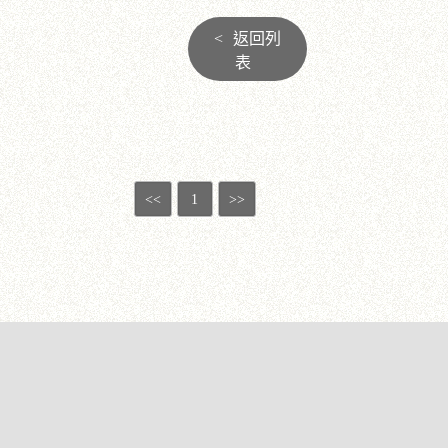
<
返回列
表
<<
1
>>