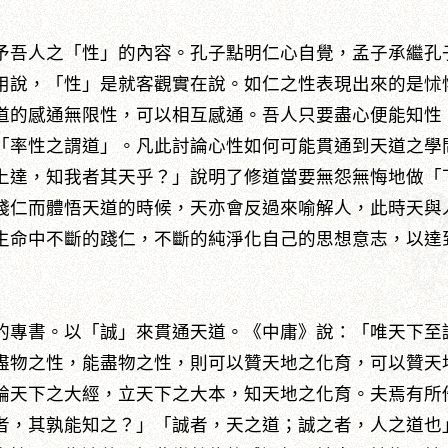
予吾人之「性」的內容。孔子點明仁心自覺，孟子承繼孔
用說，「性」是就客觀實在說。如仁之性表現出來的是怵
道的感通無限性，可以相互感通。吾人只要盡心便能知性
「率性之謂道」。凡此討論心性如何可能貫通到天道之學
上達，知我者其天乎？」說明了修道當要無怨無悔地做「
踐仁而體悟天道的時候，天亦會反過來喻解人，此時天與
生命中不斷的踐仁，不斷的純淨化自己的思想意志，以達
的專書。以「誠」來貫通天道。《中庸》說：「唯天下至
盡物之性，能盡物之性，則可以贊天地之化育，可以贊天
綸天下之大經，立天下之大本，知天地之化育。夫焉有所
者，其孰能知之？」「誠者，天之道；誠之者，人之道也