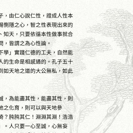
子，由仁心說仁性，證成人性本
惕惻隱之心，智之性表現出來的
、知天，只要依循本性做事就合
問，皆謂之為心性論。
下學」實踐仁德的工夫，自然能
人的生命是相感通的。孔子五十
到如天地之道的大公無私，如此
誠，為能盡其性，能盡其性，則
地之化育，則可以與天地參
倚？肫肫其仁！淵淵其淵！浩浩
」。人只要一心至誠，心無妄