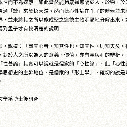
本性而不為遮蔽，如此當然能夠感通無隔於人、於物、於
通過「誠」來契悟天道。然而此心性論在孔子的時候並未
界，並未將其之所以能成聖之道德主體明顯地分解出來，
要到孟子才有較清楚的說明。
念。說道：「盡其心者，知其性也。知其性，則知天矣。
，對於人之所以為人的意義、價值，亦有義與利的辨析。
「性善論」其實可以說就是儒家的「心性論」。此「心性
學思想史的主幹地位，是儒家的「形上學」，確切的說是
。
文學系博士後研究