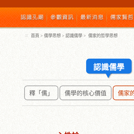
跳
到
主
要
內
首頁
>
儒學思想
>
認識儒學
>
儒家的哲學思想
:::
容
區
塊
認識儒學
釋「儒」
儒學的核心價值
儒家
:::