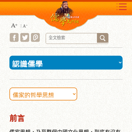
跳
到
主
要
內
容
區
塊
:::
前言