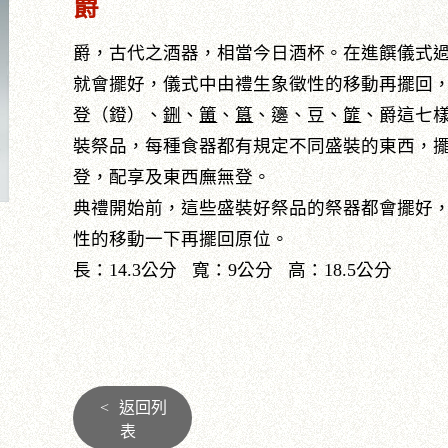
爵
爵，古代之酒器，相當今日酒杯。在進饌儀式
就會擺好，儀式中由禮生象徵性的移動再擺回
登（鐙）、
鉶
、
簠
、
簋
、籩、豆、
篚
、爵這七
裝祭品，每種食器都有規定不同盛裝的東西，
登，配享及東西廡無登。
典禮開始前，這些盛裝好祭品的祭器都會擺好
性的移動一下再擺回原位。
長：14.3公分 寬：9公分 高：18.5公分
<
返回列
表