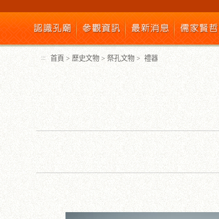
跳
到
主
要
內
首頁
>
歷史文物
>
祭孔文物
>
禮器
:::
容
區
塊
:::