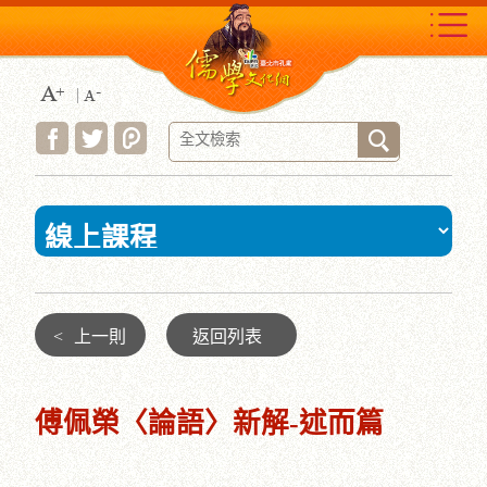
跳
到
主
要
內
容
區
塊
:::
<
上一則
返回列表
傅佩榮〈論語〉新解-述而篇