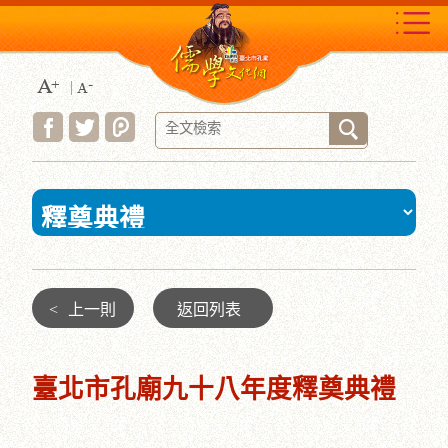
跳
到
主
要
內
容
區
塊
:::
<
上一則
返回列表
臺北市孔廟九十八年度釋奠典禮