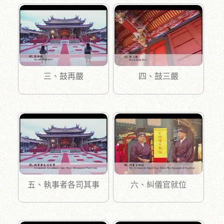
三、鼓再嚴
四、鼓三嚴
五、執事者各司其事
六、糾儀官就位