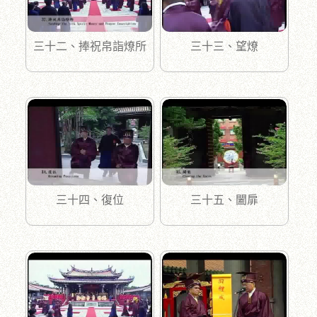
三十二、捧祝帛詣燎所
三十三、望燎
三十四、復位
三十五、闔扉