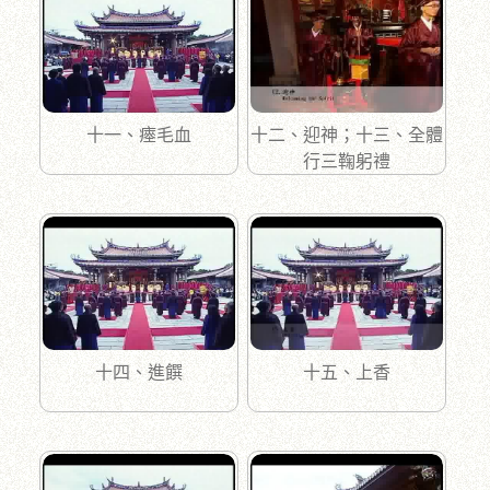
十一、瘞毛血
十二、迎神；十三、全體
行三鞠躬禮
十四、進饌
十五、上香