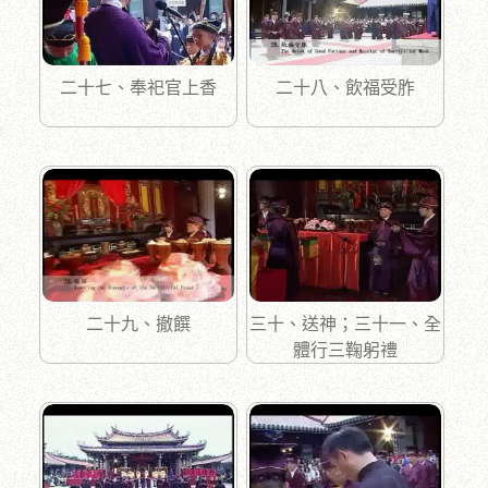
二十七、奉祀官上香
二十八、飲福受胙
二十九、撤饌
三十、送神；三十一、全
體行三鞠躬禮