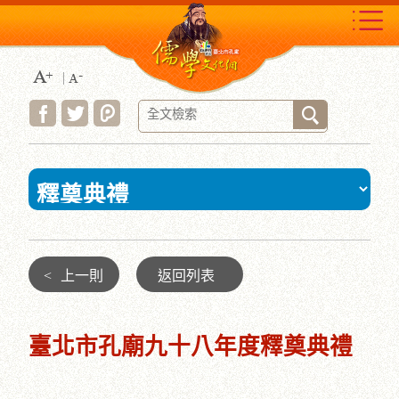
跳
到
主
要
內
容
區
塊
:::
<
上一則
返回列表
臺北市孔廟九十八年度釋奠典禮