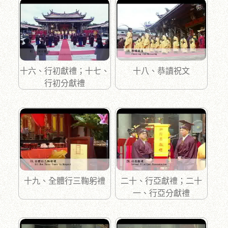
十六、行初獻禮；十七、
十八、恭讀祝文
行初分獻禮
十九、全體行三鞠躬禮
二十、行亞獻禮；二十
一、行亞分獻禮