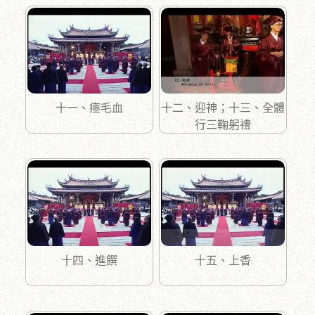
十一、瘞毛血
十二、迎神；十三、全體
行三鞠躬禮
十四、進饌
十五、上香