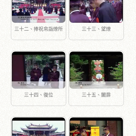
三十二、捧祝帛詣燎所
三十三、望燎
三十四、復位
三十五、闔扉