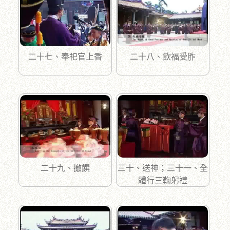
二十七、奉祀官上香
二十八、飲福受胙
二十九、撤饌
三十、送神；三十一、全
體行三鞠躬禮