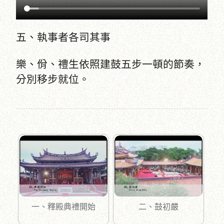
五、執事者各司其事
樂、佾、禮生依照建鼓五步一頓的節奏，
分別移步就位。
一、釋殿典禮開始
二、鼓初嚴