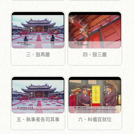
三、鼓再嚴
四、鼓三嚴
五、執事者各司其事
六、糾儀官就位