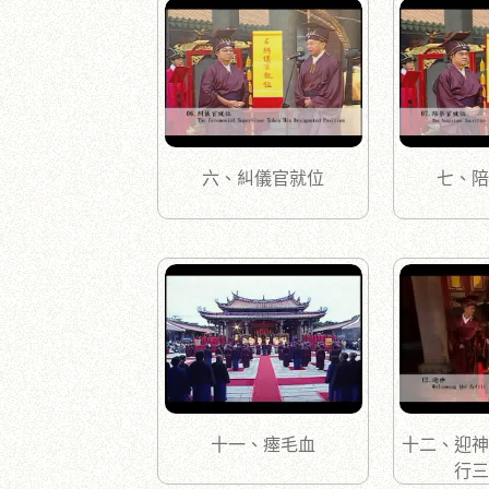
六、糾儀官就位
七、
十一、瘞毛血
十二、迎
行