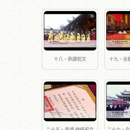
十八、恭讀祝文
十九、全
二十五、恭讀 總統祝文
二十六、