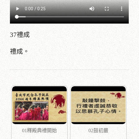
37禮成
禮成。
01釋殿典禮開始
02鼓初嚴