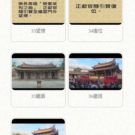
33望燎
34復位
35闔扉
36撤班