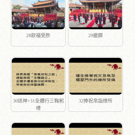
28飲福受胙
29撤饌
30送神+31全體行三鞠躬
32捧祝帛詣燎所
禮