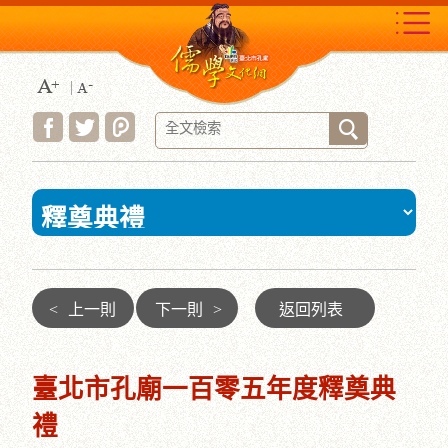
跳
到
主
要
內
容
區
塊
:::
<
上一則
下一則
>
返回列表
臺北市孔廟一百零五年度釋奠典
禮