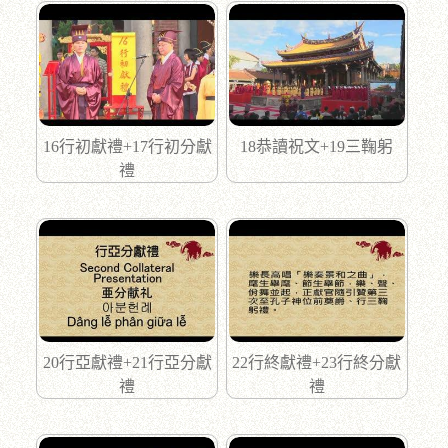
16行初獻禮+17行初分獻
18恭讀祝文+19三鞠躬
禮
20行亞獻禮+21行亞分獻
22行終獻禮+23行終分獻
禮
禮