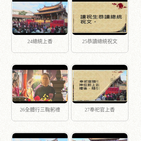
24總統上香
25恭讀總統祝文
26全體行三鞠躬禮
27奉祀官上香