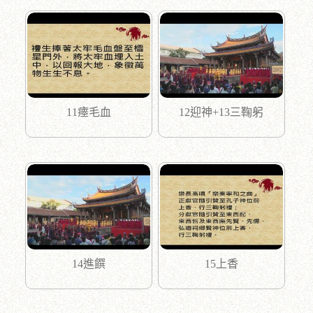
11瘞毛血
12迎神+13三鞠躬
14進饌
15上香