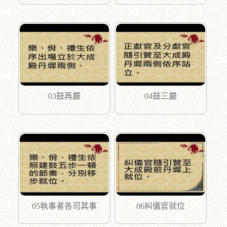
03鼓再嚴
04鼓三嚴
05執事者各司其事
06糾儀官就位