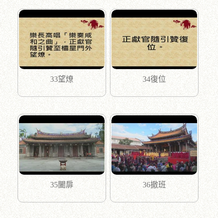
33望燎
34復位
35闔扉
36撤班