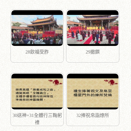
28飲福受胙
29撤饌
30送神+31全體行三鞠躬
32捧祝帛詣燎所
禮