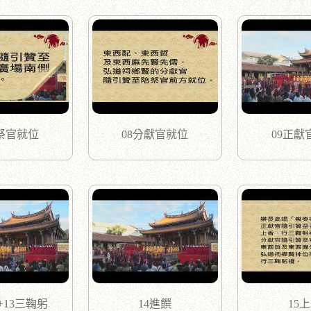
陪祭官就位
08分獻官就位
09正獻
+13三鞠躬
14進饌
15