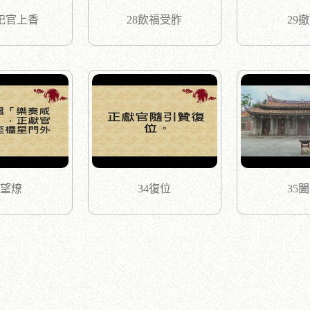
奉祀官上香
28飲福受胙
29
3望燎
34復位
35