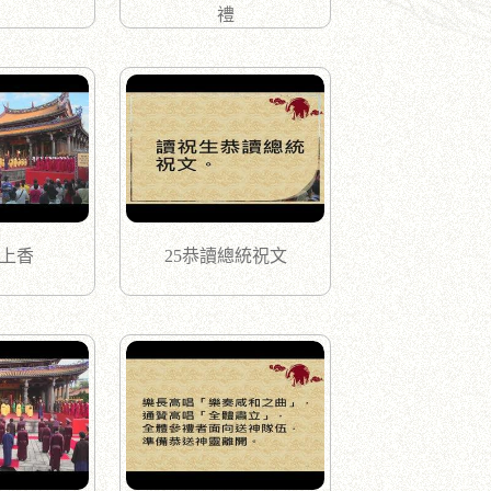
禮
統上香
25恭讀總統祝文