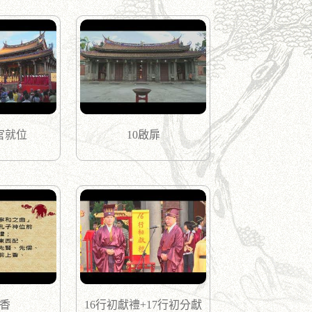
官就位
10啟扉
上香
16行初獻禮+17行初分獻