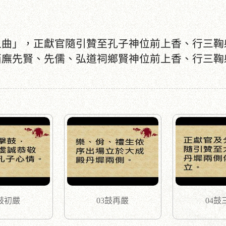
之曲」，正獻官隨引贊至孔子神位前上香、行三鞠
西廡先賢、先儒、弘道祠鄉賢神位前上香、行三鞠
2鼓初嚴
03鼓再嚴
04鼓