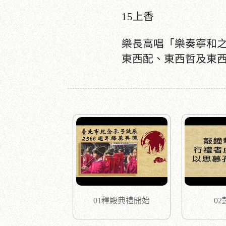
15上香
樂長高唱「樂奏寧和
東西配、東西哲及東
01釋殿典禮開始
0