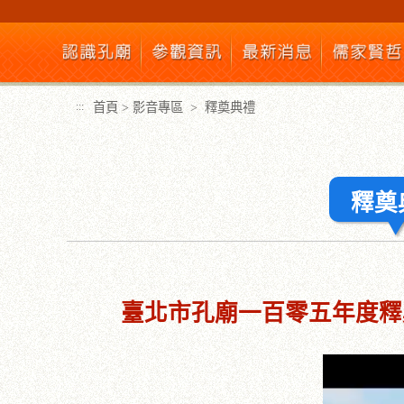
跳
到
主
要
內
首頁
>
影音專區
>
釋奠典禮
:::
容
區
塊
釋奠
:::
臺北市孔廟一百零五年度釋