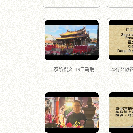
18恭讀祝文+19三鞠躬
20行亞獻