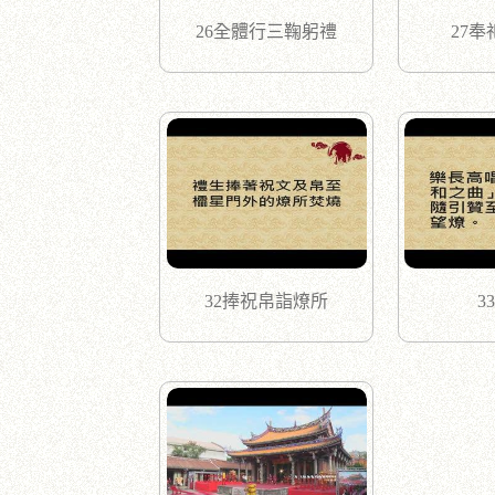
26全體行三鞠躬禮
27
32捧祝帛詣燎所
3