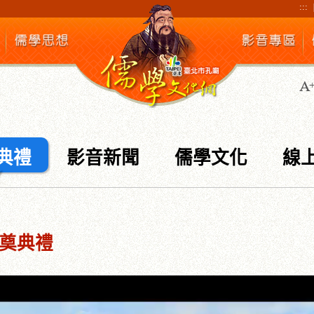
:::
典禮
影音新聞
儒學文化
線
奠典禮