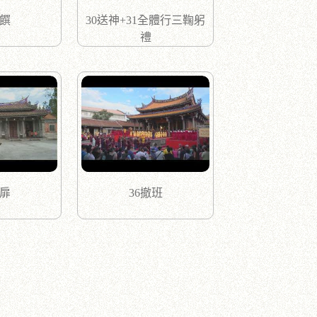
撤饌
30送神+31全體行三鞠躬
禮
闔扉
36撤班