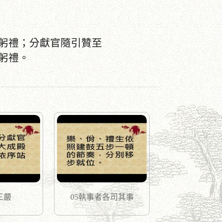
躬禮；分獻官隨引贊至
躬禮。
三嚴
05執事者各司其事