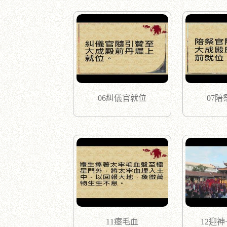
06糾儀官就位
07
11瘞毛血
12迎神