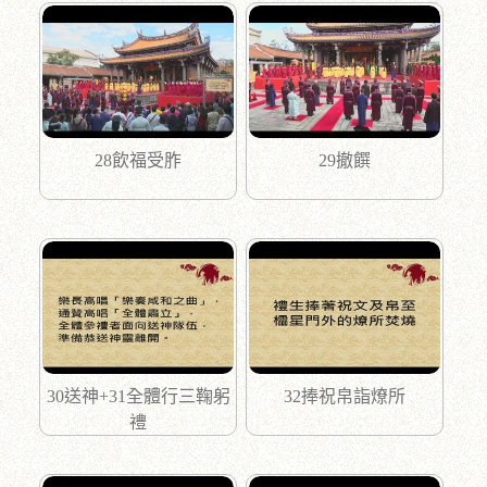
28飲福受胙
29撤饌
30送神+31全體行三鞠躬
32捧祝帛詣燎所
禮