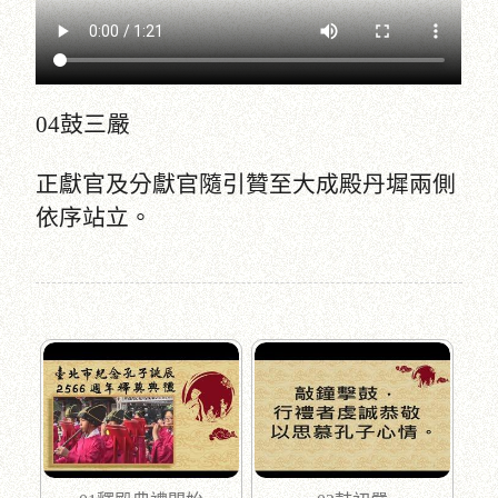
04鼓三嚴
正獻官及分獻官隨引贊至大成殿丹墀兩側
依序站立。