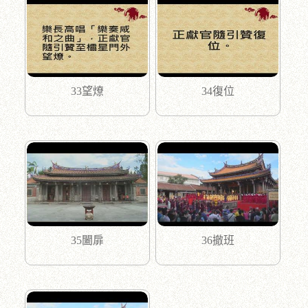
33望燎
34復位
35闔扉
36撤班