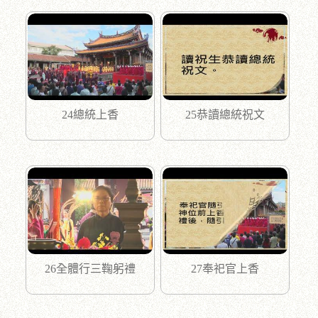
24總統上香
25恭讀總統祝文
26全體行三鞠躬禮
27奉祀官上香