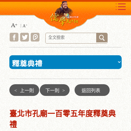
跳
到
主
要
內
容
區
塊
:::
<
上一則
下一則
>
返回列表
臺北市孔廟一百零五年度釋奠典
禮