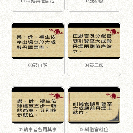
01釋殿典禮開始
02鼓初嚴
03鼓再嚴
04鼓三嚴
05執事者各司其事
06糾儀官就位