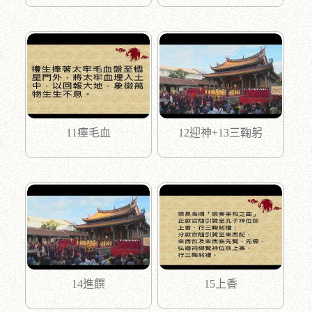
11瘞毛血
12迎神+13三鞠躬
14進饌
15上香