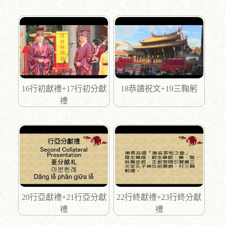
16行初獻禮+17行初分獻
18恭讀祝文+19三鞠躬
禮
20行亞獻禮+21行亞分獻
22行終獻禮+23行終分獻
禮
禮