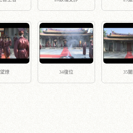
3望燎
34復位
35