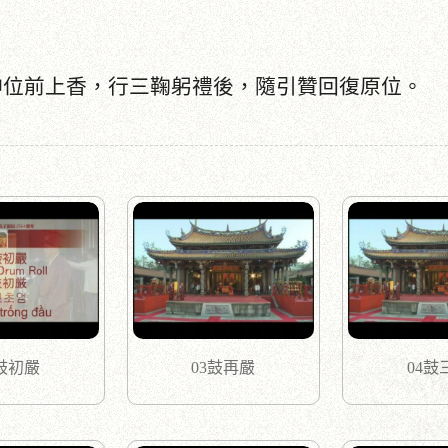
神位前上香，行三鞠躬禮後，隨引贊回復原位。
2鼓初嚴
03鼓再嚴
04鼓