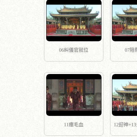
06糾儀官就位
07
11瘞毛血
12迎神+