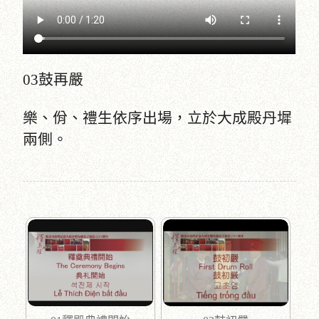
03鼓再嚴
樂、佾、禮生依序出場，立於大成殿丹墀
兩側。