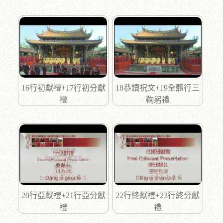
16行初獻禮+17行初分獻
18恭讀祝文+19全體行三
禮
鞠躬禮
20行亞獻禮+21行亞分獻
22行終獻禮+23行終分獻
禮
禮