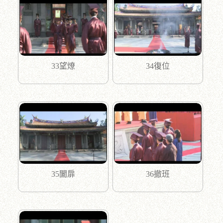
33望燎
34復位
35闔扉
36撤班