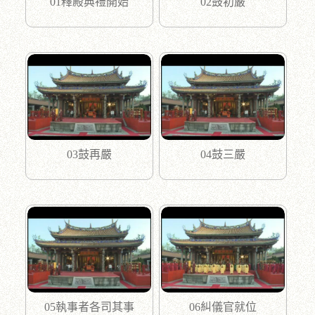
01釋殿典禮開始
02鼓初嚴
03鼓再嚴
04鼓三嚴
05執事者各司其事
06糾儀官就位