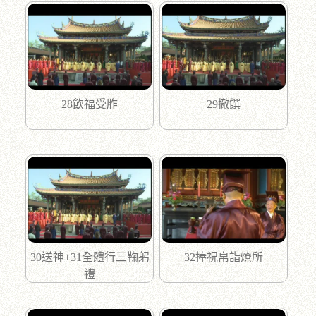
28飲福受胙
29撤饌
30送神+31全體行三鞠躬
32捧祝帛詣燎所
禮