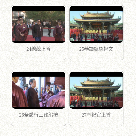
24總統上香
25恭讀總統祝文
26全體行三鞠躬禮
27奉祀官上香