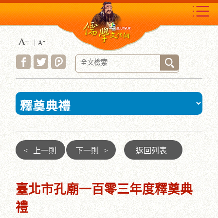
跳
到
主
要
內
容
區
塊
:::
<
上一則
下一則
>
返回列表
臺北市孔廟一百零三年度釋奠典
禮