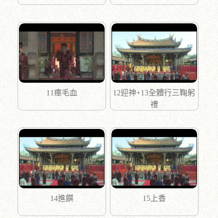
11瘞毛血
12迎神+13全體行三鞠躬
禮
14進饌
15上香