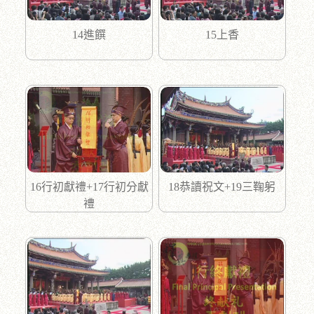
14進饌
15上香
16行初獻禮+17行初分獻
18恭讀祝文+19三鞠躬
禮