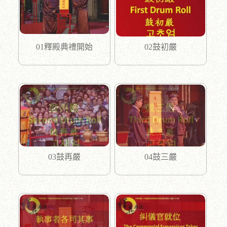
01釋殿典禮開始
02鼓初嚴
03鼓再嚴
04鼓三嚴