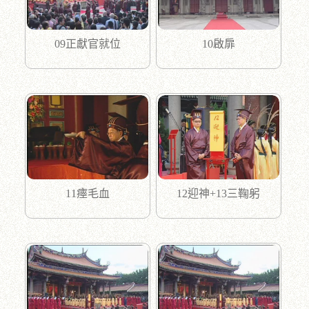
09正獻官就位
10啟扉
11瘞毛血
12迎神+13三鞠躬