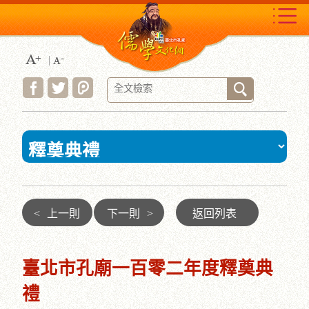
跳
到
主
要
內
容
區
塊
:::
<
上一則
下一則
>
返回列表
臺北市孔廟一百零二年度釋奠典
禮