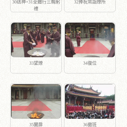
30送神+31全體行三鞠躬
32捧祝帛詣燎所
禮
33望燎
34復位
35闔扉
36撤班