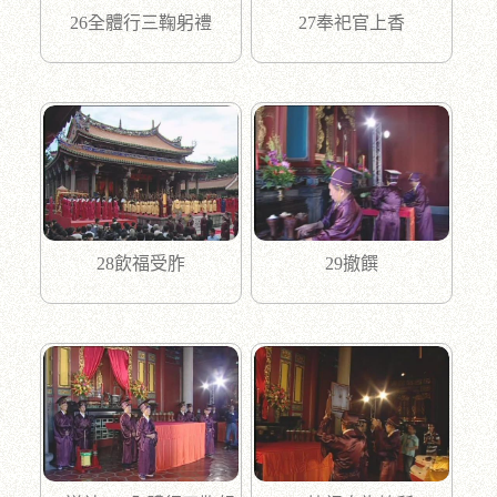
26全體行三鞠躬禮
27奉祀官上香
28飲福受胙
29撤饌