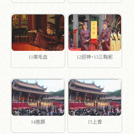
11瘞毛血
12迎神+13三鞠躬
14進饌
15上香