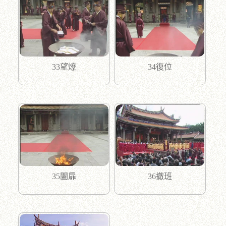
33望燎
34復位
35闔扉
36撤班