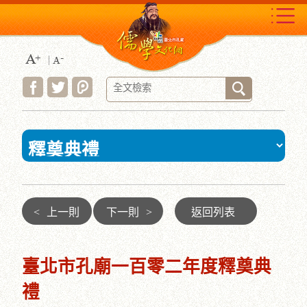
跳
到
主
要
內
容
區
塊
:::
<
上一則
下一則
>
返回列表
臺北市孔廟一百零二年度釋奠典
禮