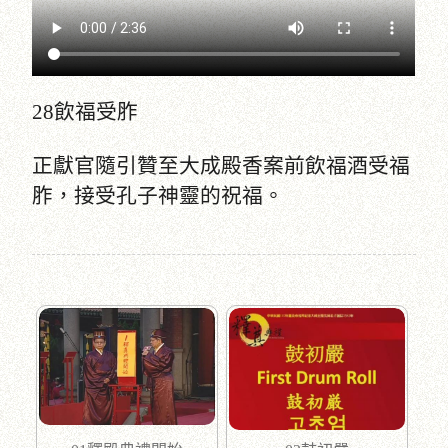
28飲福受胙
正獻官隨引贊至大成殿香案前飲福酒受福
胙，接受孔子神靈的祝福。