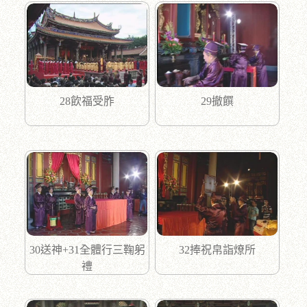
28飲福受胙
29撤饌
30送神+31全體行三鞠躬
32捧祝帛詣燎所
禮