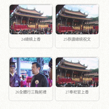
24總統上香
25恭讀總統祝文
26全體行三鞠躬禮
27奉祀官上香