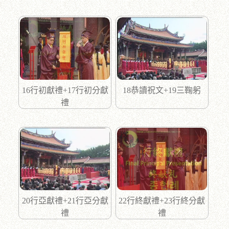
16行初獻禮+17行初分獻
18恭讀祝文+19三鞠躬
禮
20行亞獻禮+21行亞分獻
22行終獻禮+23行終分獻
禮
禮