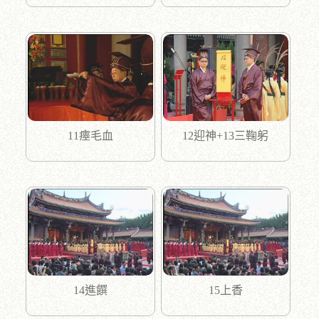
11瘞毛血
12迎神+13三鞠躬
14進饌
15上香