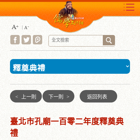
跳
到
主
要
內
容
區
塊
:::
<
上一則
下一則
>
返回列表
臺北市孔廟一百零二年度釋奠典
禮