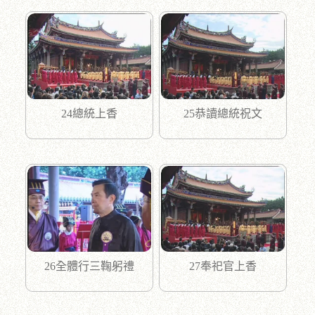
24總統上香
25恭讀總統祝文
26全體行三鞠躬禮
27奉祀官上香