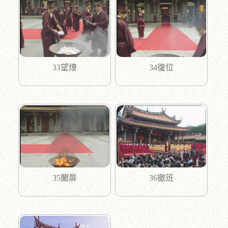
33望燎
34復位
35闔扉
36撤班