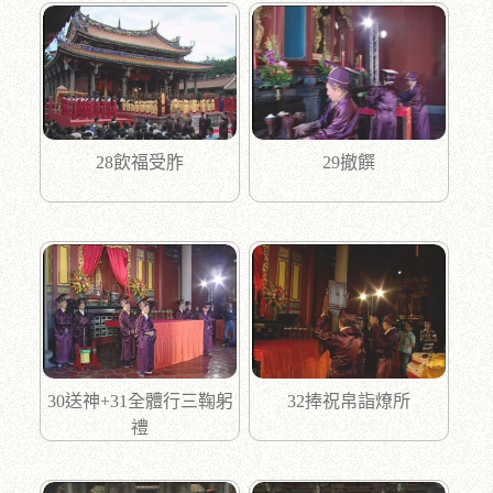
28飲福受胙
29撤饌
30送神+31全體行三鞠躬
32捧祝帛詣燎所
禮