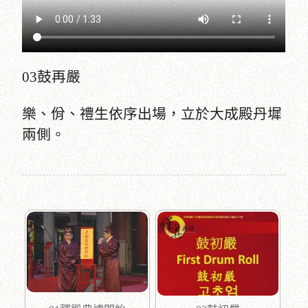
03鼓再嚴
樂、佾、禮生依序出場，立於大成殿丹墀
兩側。