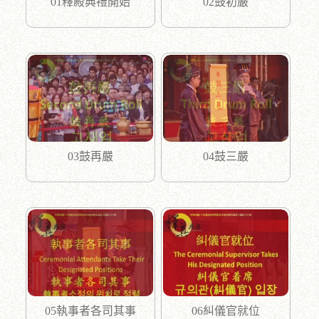
01釋殿典禮開始
02鼓初嚴
03鼓再嚴
04鼓三嚴
05執事者各司其事
06糾儀官就位