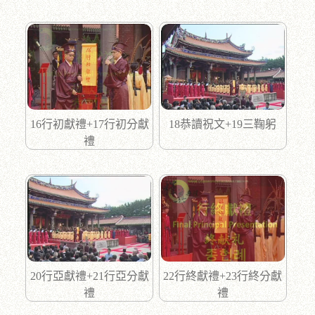
16行初獻禮+17行初分獻
18恭讀祝文+19三鞠躬
禮
20行亞獻禮+21行亞分獻
22行終獻禮+23行終分獻
禮
禮