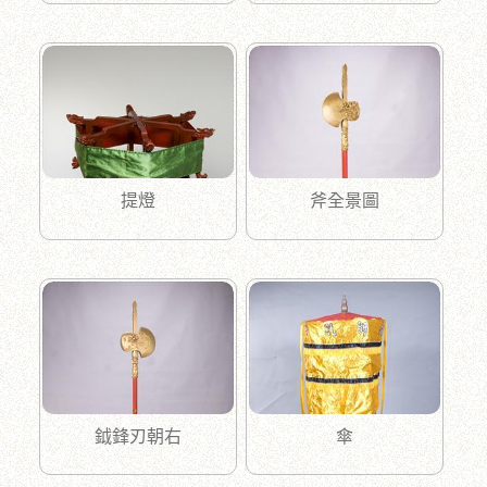
提燈
斧全景圖
鉞鋒刃朝右
傘