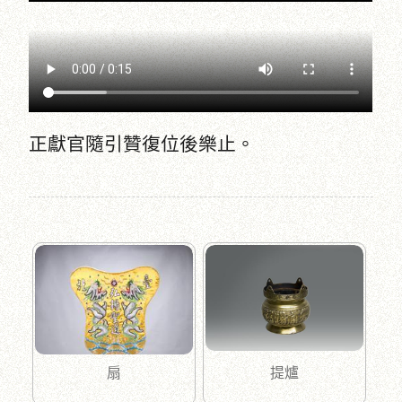
正獻官隨引贊復位後樂止。
扇
提爐