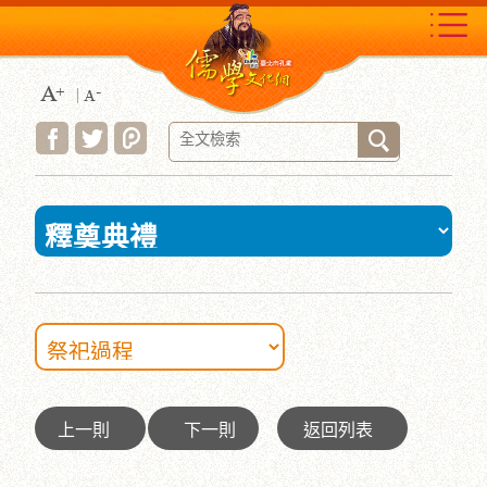
跳
到
主
要
內
容
區
塊
:::
上一則
下一則
返回列表