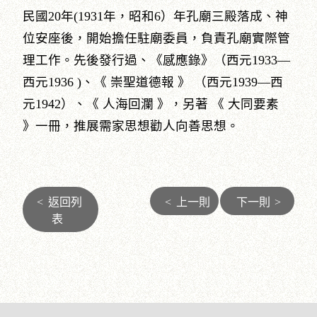
民國20年(1931年，昭和6）年孔廟三殿落成、神
位安座後，開始擔任駐廟委員，負責孔廟實際管
理工作。先後發行過、《感應錄》（西元1933—
西元1936 )、《 崇聖道德報 》 （西元1939—西
元1942）、《 人海回瀾 》，另著 《 大同要素
》一冊，推展需家思想勸人向善思想。
<
返回列
<
上一則
下一則
>
表