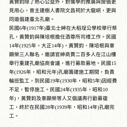
黃贊鈞除了熱心公益外，對儒學的推廣與提倡更
見用心，曾主建樹人書院文昌祠於大龍峒，更與
同道倡建臺北孔廟。
民國6年(1917年)臺北士紳在大稻埕公學校舉行祭
孔，黃贊鈞與陳培根擔任酒尊所司禮工作。民國
14年(1925年，大正14年)，黃贊鈞、陳培根與辜
顯榮三人聯名，邀請官紳商賈二百多人在江山樓
舉行重建孔廟協商會議，進行募款募地。民國15
年(1926年，昭和元年)孔廟籌建施工期間，負責
輪班監工，到民國19年(1930年，昭和5年)因經費
不足，暫停施工。民國24年(1935年，昭和10
年)，黃贊鈞及辜顯榮等人又倡議再行勸募復
工，終於在民國28年(1939年，昭和14年)孔廟完
工。