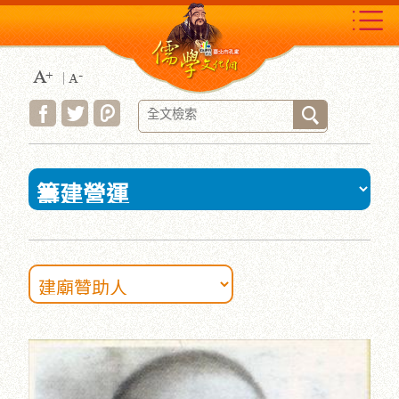
跳
到
主
要
內
容
區
塊
:::