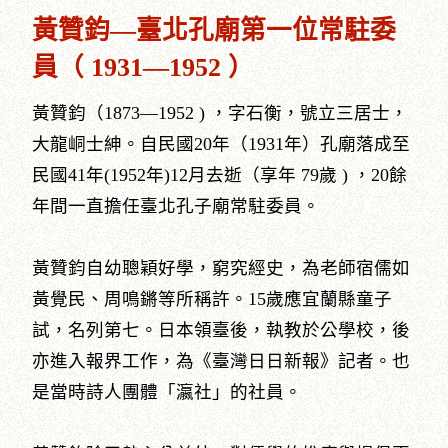
黃贊鈞—臺北孔廟第一位常駐委
員（ 1931—1952 ）
黃贊鈞（1873—1952 ) ，字石衡，號立三居士，
大龍峒士紳。自民國20年（1931年）孔廟落成至
民國41年(1952年)12月去逝（享年 79歲 ) ，20餘
年間一直擔任臺北孔子廟常駐委員。
黃贊鈞自幼聰穎好學，窮究經史，為老師宿儒如
黃覺民、周鳴鏘等所稱許。15歲應宜蘭縣童子
試，名列第七。日本領臺後，執教於公學校，後
亦進入報界工作，為《臺灣日日新報》記者。也
是當時詩人團體「瀛社」的社員。