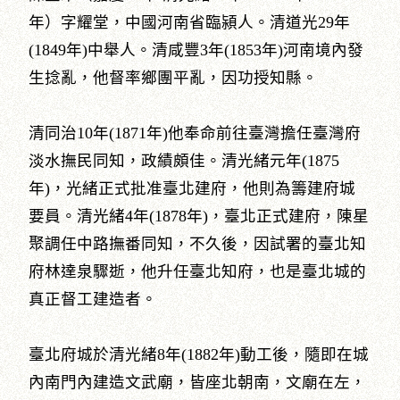
年）字耀堂，中國河南省臨潁人。清道光29年
(1849年)中舉人。清咸豐3年(1853年)河南境內發
生捻亂，他督率鄉團平亂，因功授知縣。
清同治10年(1871年)他奉命前往臺灣擔任臺灣府
淡水撫民同知，政績頗佳。清光緒元年(1875
年)，光緒正式批准臺北建府，他則為籌建府城
要員。清光緒4年(1878年)，臺北正式建府，陳星
聚調任中路撫番同知，不久後，因試署的臺北知
府林達泉驟逝，他升任臺北知府，也是臺北城的
真正督工建造者。
臺北府城於清光緒8年(1882年)動工後，隨即在城
內南門內建造文武廟，皆座北朝南，文廟在左，