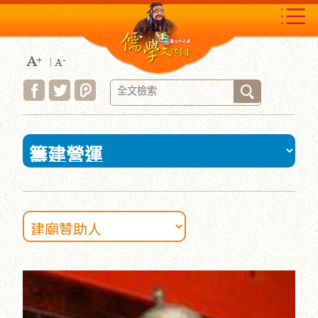
跳
到
主
要
內
容
區
塊
:::