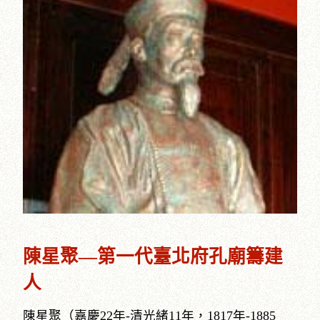
陳星聚—第一代臺北府孔廟籌建
人
陳星聚（嘉慶22年-清光緒11年，1817年-1885