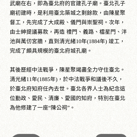
武廟在右，即為臺北府的官建孔子廟。臺北孔子
廟初建時，是利用臺北築城之剩餘款，由陳星聚
督工，先完成了大成殿、儀門與崇聖祠。次年，
由士紳提議募款，再造 禮門、義路、櫺星門、泮
池與萬仞宮牆，直到清光緒10年(1884年) 竣工，
完成了頗具規模的臺北府城孔廟。
其後歷經中法戰爭，陳星聚竭盡全力守住臺北。
清光緒11年(1885年)，於中法戰爭和議後不久，
於臺北府知府任內去世。臺北各界人士為紀念這
位勤政、愛民、清廉、愛國的知府，特別在臺北
為他修建了一座“陳公祠”。