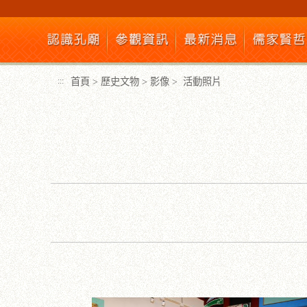
跳
到
主
要
內
首頁
>
歷史文物
>
影像
>
活動照片
:::
容
區
塊
:::