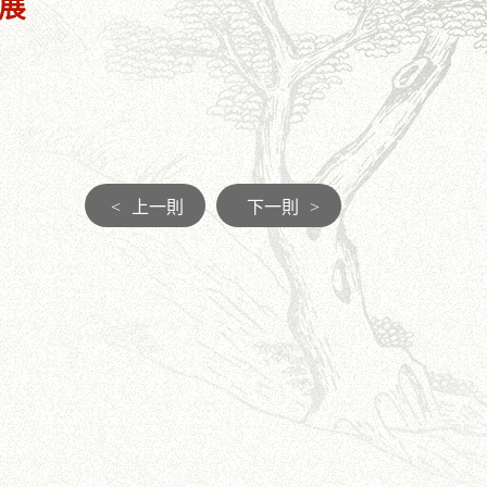
果展
<
上一則
下一則
>