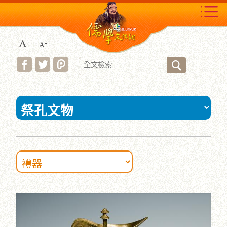
跳
到
主
要
內
容
區
塊
:::