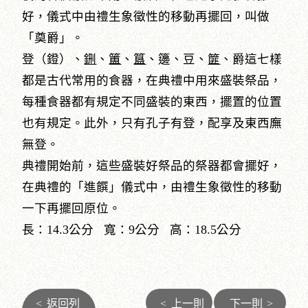
好，儀式中由禮生象徵性的移動再擺回，叫做
「奠爵」。
登（鐙）、
鉶
、
簠
、
簋
、籩、豆、
篚
、爵這七樣
都是古代常用的食器，在典禮中用來盛裝祭品，
每種食器都有規定不同盛裝的東西，擺置的位置
也有規定。此外，只有孔子有登，配享及東西廡
無登。
典禮開始前，這些盛裝好祭品的祭器都會擺好，
在典禮的「進饌」儀式中，由禮生象徵性的移動
一下再擺回原位。
長：14.3公分 寬：9公分 高：18.5公分
<
返回列
<
上一則
下一則
>