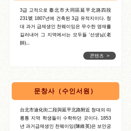
3급 고적으로 臺北市大同區延平北路四段
231號 1807년에 건축된 3급 유적지이다. 청
대 과거 급제생인 천웨이잉은 무수한 영재를
길러내어 그 지역에서는 모두들 ‘선생님(老
師)...
콘텐츠
>
문창사（수인서원）
台北市迪化街二段與延平北路附近 청대의 따
롱통 지역 학생들이 수학하던 곳이다. 1853
년 과거급제생인 천웨이잉(陳維英)은 보안궁