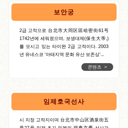
보안궁
2급 고적으로 台北市大同区區哈密街61号
1742년에 세워졌으며, 보생대제(保生大帝,)
를 모시고 있는 타이완 2급 고적이다. 2003
년 유네스코 ‘아태지역 문화 유산 보존상’...
콘텐츠
>
임제호국선사
시 지정 고적지이며 台北市中山区酒泉街五
巷27号 일제 초기 일본의 得庵玄秀 선사가