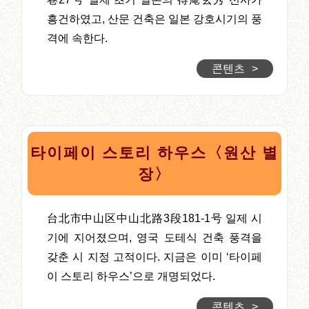
흥건하였고, 산문 건축은 일본 강호시기의 풍
격에 속한다.
콘텐츠
>
타이페이 스토리 하우스〈원산 별
장〉
台北市中山区中山北路3段181-1号 일제 시
기에 지어졌으며, 영국 도테식 건축 풍격을
갖춘 시 지정 고적이다. 지금은 이미 ‘타이페
이 스토리 하우스’으로 개명되었다.
콘텐츠
>