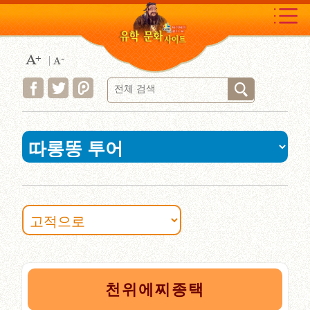
Move
to
content
area
:::
천위에찌종택