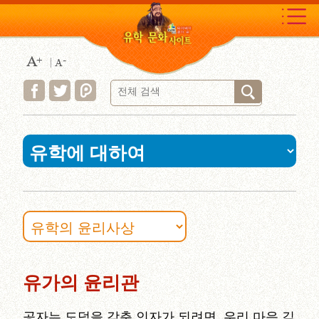
Move
to
content
area
:::
유가의 윤리관
공자는 도덕을 갖춘 인자가 되려면, 우리 마음 깊