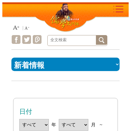
Move
to
content
area
:::
日付
年
月
~