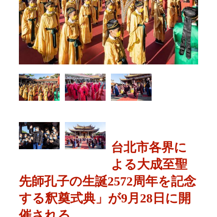
台北市各界に
よる大成至聖
先師孔子の生誕2572周年を記念
する釈奠式典」が9月28日に開
催される。