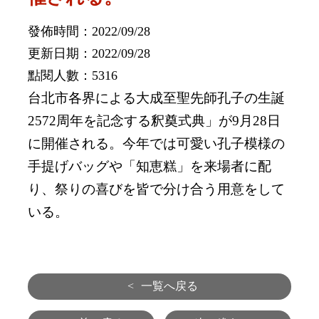
發佈時間：2022/09/28
更新日期：2022/09/28
點閱人數：5316
台北市各界による大成至聖先師
孔子の生誕
2572
周年を記念する釈奠式典」が
9
月
28
日
に開催される。
今年では可愛い孔子模様の
手提げバッグや「知恵
糕
」を来場者に配
り、祭りの喜びを皆で分け合う用意をして
いる。
<
一覧へ戻る