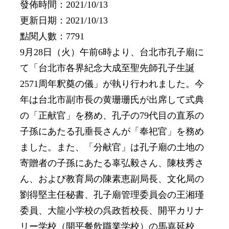
發佈時間：2021/10/13
更新日期：2021/10/13
點閱人數：7791
9月28日（火）午前6時より、台北市孔子廟に
て「台北市各界紀念大成至聖先師孔子生誕
2571周年釈奠の儀」が執り行われました。今
年は台北市副市長の黄珊珊氏が出席して式典
の「正献官」を務め、孔子の79代目の直系の
子孫にあたる孔垂長さんが「奉祀官」を務め
ました。また、「分献官」は孔子廟の土地の
寄贈者の子孫にあたる辜弘毅さん、陳枝秀さ
ん、および教育局の陳素恵副局長、文化局の
劉得堅主任秘書、孔子廟管理委員会の王湘瑾
委員、大龍小学校の呉政哲校長、開平カリナ
リー学校（開平餐飲職業学校）の馬嘉延校