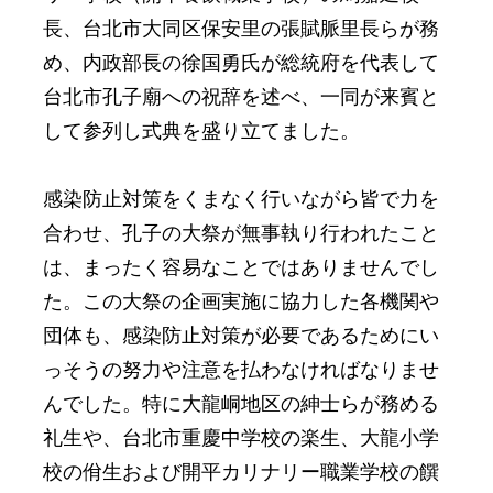
長、台北市大同区保安里の張賦脈里長らが務
め、内政部長の徐国勇氏が総統府を代表して
台北市孔子廟への祝辞を述べ、一同が来賓と
して参列し式典を盛り立てました。
感染防止対策をくまなく行いながら皆で力を
合わせ、孔子の大祭が無事執り行われたこと
は、まったく容易なことではありませんでし
た。この大祭の企画実施に協力した各機関や
団体も、感染防止対策が必要であるためにい
っそうの努力や注意を払わなければなりませ
んでした。特に大龍峒地区の紳士らが務める
礼生や、台北市重慶中学校の楽生、大龍小学
校の佾生および開平カリナリー職業学校の饌