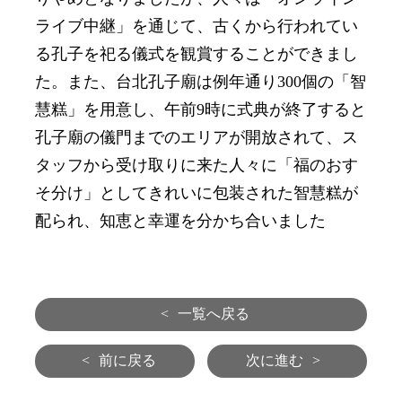
ライブ中継」を通じて、古くから行われてい
る孔子を祀る儀式を観賞することができまし
た。また、台北孔子廟は例年通り300個の「智
慧糕」を用意し、午前9時に式典が終了すると
孔子廟の儀門までのエリアが開放されて、ス
タッフから受け取りに来た人々に「福のおす
そ分け」としてきれいに包装された智慧糕が
配られ、知恵と幸運を分かち合いました
<
一覧へ戻る
<
前に戻る
次に進む
>