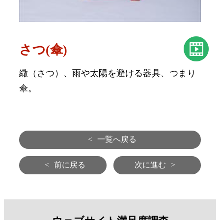
さつ(傘)
繖（さつ）、雨や太陽を避ける器具、つまり
傘。
<
一覧へ戻る
<
前に戻る
次に進む
>