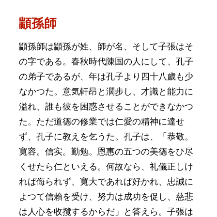
顓孫師
顓孫師は顓孫が姓、師が名、そして子張はそ
の字である。春秋時代陳国の人にして、孔子
の弟子であるが、年は孔子より四十八歲も少
なかつた。意気軒昂と濶步し、才識と能力に
溢れ、誰も彼を困惑させることができなかつ
た。ただ道德の修業では仁愛の精神に達せ
ず、孔子に教えを乞うた。孔子は、「恭敬。
寬容。信实。勤勉。恩惠の五つの美德をひ尽
くせたら仁といえる。何故なら、礼儀正しけ
れば侮られず、寬大であれば好かれ、忠誠に
よつて信賴を受け、努力は成功を促し、慈悲
は人心を收攬するからだ」と答えら。子張は