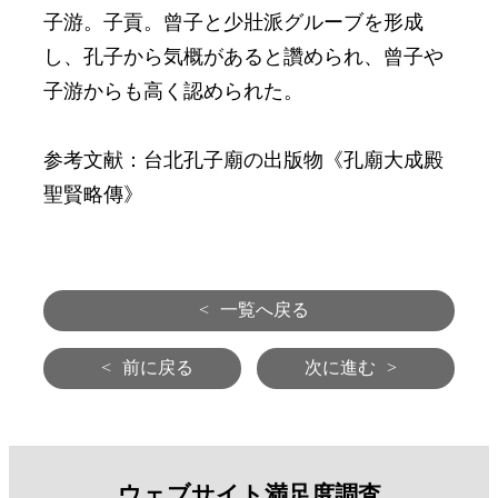
子游。子貢。曾子と少壯派グルーブを形成
し、孔子から気概があると讚められ、曾子や
子游からも高く認められた。
参考文献：台北孔子廟の出版物《孔廟大成殿
聖賢略傳》
<
一覧へ戻る
<
前に戻る
次に進む
>
ウェブサイト満足度調査